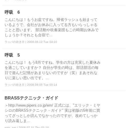
呼吸 6
こんにちは！もうお盆ですね。帰省ラッシュも始まって
いるようで、会社がお休みに入ってる方もいらっしゃる
ことと思います。 部活動や吹奏楽団もこの時期お休みで
しょうか？それとも合宿で...
ラッパの吹き方 | 2008.08.12 Tue 04:10
呼吸 5
こんにちは！ もう8月ですね。学生の方は充実した夏休み
を過ごしていますか？ 自分が学生の時は、部活部活の毎
日で遊んだ記憶があまりないのですが（笑）まあそれな
りに楽しい思い出です。...
ラッパの吹き方 | 2008.08.05 Tue 00:14
BRASSテクニック・ガイド
＞http://www.pipers.co.jp/em/ 正式には、"エリック・ミヤ
シロのBRASSテクニック・ガイド" 実は初版の5年前に買
ってざっとしか読んでなかったのですが、改めてしっか
り読み返しま...
sato_net | 2008.07.31 Thu 01:10