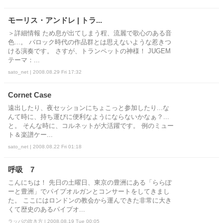
モーリス・アンドレ | トラ...
＞詳細情報 ため息が出てしまう程、流麗で歌心のある音
色...。 バロック時代の作品群とは思えないような惹きつ
ける演奏です。 さすが、トランペットの神様！ JUGEM
テーマ：...
sato_net | 2008.08.29 Fri 17:32
Cornet Case
遠出したり、夜セッションにちょこっと参加したり...な
んて時に、持ち運びに便利なようにならないかなぁ？...
と。 そんな時に、コルネットが大活躍です。 例のミュー
ト＆楽譜ケー...
sato_net | 2008.08.22 Fri 01:18
呼吸 7
こんにちは！ 先日の土曜日、東京の豊洲にある「ららぽ
ーと豊洲」でパイプオルガンとコンサートをしてきまし
た。 ここにはロンドンの教会から運んできた非常に大き
くて歴史のあるパイプオ...
ラッパの吹き方 | 2008.08.19 Tue 00:05