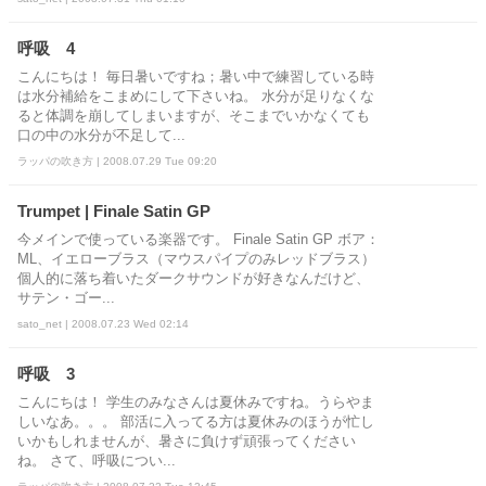
呼吸 4
こんにちは！ 毎日暑いですね；暑い中で練習している時
は水分補給をこまめにして下さいね。 水分が足りなくな
ると体調を崩してしまいますが、そこまでいかなくても
口の中の水分が不足して...
ラッパの吹き方 | 2008.07.29 Tue 09:20
Trumpet | Finale Satin GP
今メインで使っている楽器です。 Finale Satin GP ボア：
ML、イエローブラス（マウスパイプのみレッドブラス）
個人的に落ち着いたダークサウンドが好きなんだけど、
サテン・ゴー...
sato_net | 2008.07.23 Wed 02:14
呼吸 3
こんにちは！ 学生のみなさんは夏休みですね。うらやま
しいなあ。。。 部活に入ってる方は夏休みのほうが忙し
いかもしれませんが、暑さに負けず頑張ってください
ね。 さて、呼吸につい...