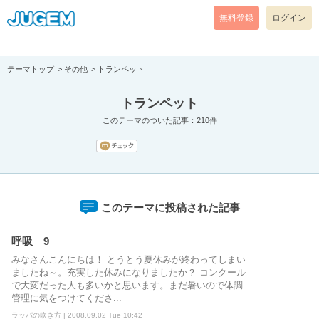
[pear_error: message="Success" code=0 mode=return level=notice
prefix="" info=""]
無料登録
ログイン
テーマトップ
その他
トランペット
トランペット
このテーマのついた記事：210件
このテーマに投稿された記事
呼吸 9
みなさんこんにちは！ とうとう夏休みが終わってしまい
ましたね～。充実した休みになりましたか？ コンクール
で大変だった人も多いかと思います。まだ暑いので体調
管理に気をつけてくださ...
ラッパの吹き方 | 2008.09.02 Tue 10:42