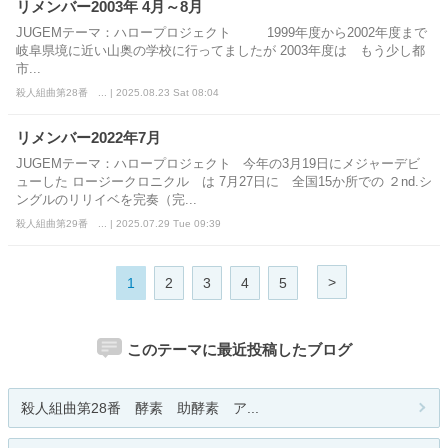
リメンバー2003年 4月～8月
JUGEMテーマ：ハロープロジェクト 1999年度から2002年度まで
岐阜県境に近い山奥の学校に行ってましたが 2003年度は もう少し都
市...
殺人組曲第28番 ... | 2025.08.23 Sat 08:04
リメンバー2022年7月
JUGEMテーマ：ハロープロジェクト 今年の3月19日にメジャーデビ
ューした ロージークロニクル は 7月27日に 全国15か所での ２nd.シ
ングルのリリイベを完奏（完...
殺人組曲第29番 ... | 2025.07.29 Tue 09:39
>
1
2
3
4
5
このテーマに最近投稿したブログ
殺人組曲第28番 酵素 助酵素 ア...