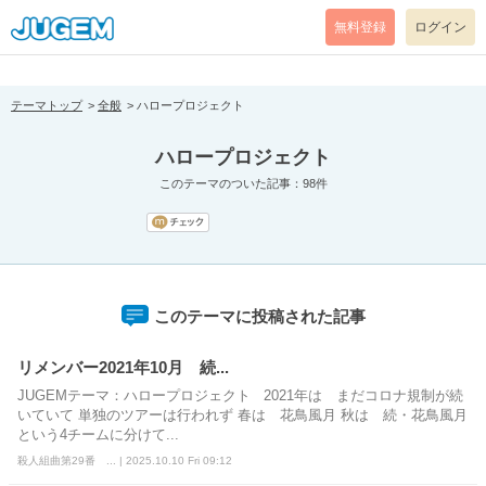
[pear_error: message="Success" code=0 mode=return level=notice
prefix="" info=""]
無料登録
ログイン
テーマトップ
全般
ハロープロジェクト
ハロープロジェクト
このテーマのついた記事：98件
このテーマに投稿された記事
リメンバー2021年10月 続...
JUGEMテーマ：ハロープロジェクト 2021年は まだコロナ規制が続
いていて 単独のツアーは行われず 春は 花鳥風月 秋は 続・花鳥風月
という4チームに分けて...
殺人組曲第29番 ... | 2025.10.10 Fri 09:12