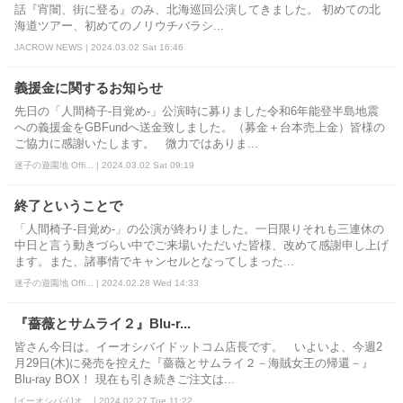
話『宵闇、街に登る』のみ、北海巡回公演してきました。 初めての北
海道ツアー、初めてのノリウチバラシ...
JACROW NEWS | 2024.03.02 Sat 16:46
義援金に関するお知らせ
先日の「人間椅子‐目覚め‐」公演時に募りました令和6年能登半島地震
への義援金をGBFundへ送金致しました。（募金＋台本売上金）皆様の
ご協力に感謝いたします。 微力ではありま...
迷子の遊園地 Offi... | 2024.03.02 Sat 09:19
終了ということで
「人間椅子‐目覚め‐」の公演が終わりました。一日限りそれも三連休の
中日と言う動きづらい中でご来場いただいた皆様、改めて感謝申し上げ
ます。また、諸事情でキャンセルとなってしまった...
迷子の遊園地 Offi... | 2024.02.28 Wed 14:33
『薔薇とサムライ２』Blu-r...
皆さん今日は。イーオシバイドットコム店長です。 いよいよ、今週2
月29日(木)に発売を控えた『薔薇とサムライ２－海賊女王の帰還－』
Blu-ray BOX！ 現在も引き続きご注文は...
[イーオシバイ]オ... | 2024.02.27 Tue 11:22