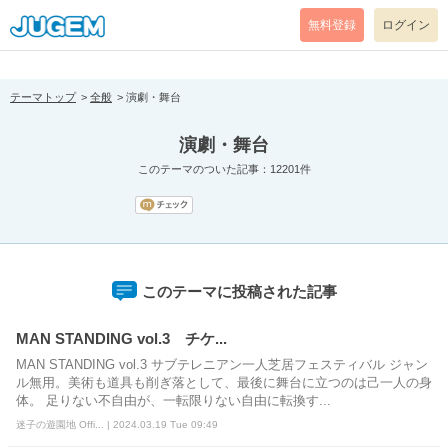
[pear_error: message="Success" code=0 mode=return level=notice
prefix="" info=""]
無料登録
ログイン
テーマトップ
全般
演劇・舞台
演劇・舞台
このテーマのついた記事：12201件
このテーマに投稿された記事
MAN STANDING vol.3 チケ...
MAN STANDING vol.3 サブテレニアン一人芝居フェスティバル ジャン
ル無用。美術も道具も削ぎ落として、最後に舞台に立つのは己一人の身
体。 足りない不自由が、一転限りない自由に転換す...
迷子の遊園地 Offi... | 2024.03.19 Tue 09:49