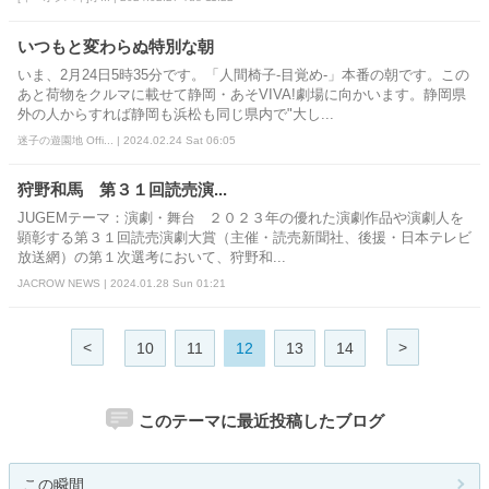
いつもと変わらぬ特別な朝
いま、2月24日5時35分です。「人間椅子‐目覚め‐」本番の朝です。この
あと荷物をクルマに載せて静岡・あそVIVA!劇場に向かいます。静岡県
外の人からすれば静岡も浜松も同じ県内で"大し...
迷子の遊園地 Offi... | 2024.02.24 Sat 06:05
狩野和馬 第３１回読売演...
JUGEMテーマ：演劇・舞台 ２０２３年の優れた演劇作品や演劇人を
顕彰する第３１回読売演劇大賞（主催・読売新聞社、後援・日本テレビ
放送網）の第１次選考において、狩野和...
JACROW NEWS | 2024.01.28 Sun 01:21
<
>
10
11
12
13
14
このテーマに最近投稿したブログ
この瞬間