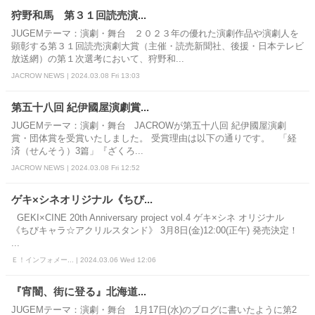
狩野和馬 第３１回読売演...
JUGEMテーマ：演劇・舞台 ２０２３年の優れた演劇作品や演劇人を
顕彰する第３１回読売演劇大賞（主催・読売新聞社、後援・日本テレビ
放送網）の第１次選考において、狩野和...
JACROW NEWS | 2024.03.08 Fri 13:03
第五十八回 紀伊國屋演劇賞...
JUGEMテーマ：演劇・舞台 JACROWが第五十八回 紀伊國屋演劇
賞・団体賞を受賞いたしました。 受賞理由は以下の通りです。 「経
済（せんそう）3篇」『ざくろ...
JACROW NEWS | 2024.03.08 Fri 12:52
ゲキ×シネオリジナル《ちび...
GEKI×CINE 20th Anniversary project vol.4 ゲキ×シネ オリジナル
《ちびキャラ☆アクリルスタンド》 3月8日(金)12:00(正午) 発売決定！
...
Ｅ！インフォメー... | 2024.03.06 Wed 12:06
『宵闇、街に登る』北海道...
JUGEMテーマ：演劇・舞台 1月17日(水)のブログに書いたように第2