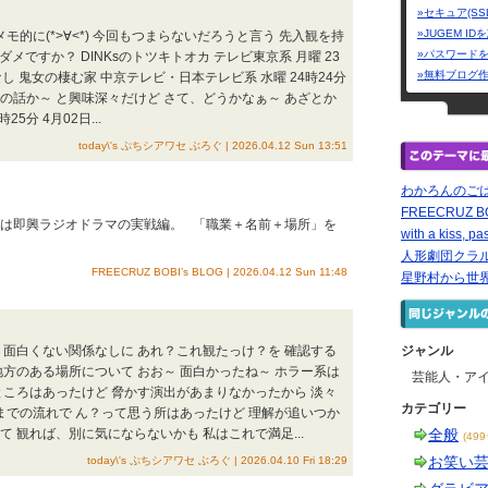
»セキュア(SS
»JUGEM I
モ的に(*>∀<*) 今回もつまらないだろうと言う 先入観を持
»パスワード
ダメですか？ DINKsのトツキトオカ テレビ東京系 月曜 23
»無料ブログ
なし 鬼女の棲む家 中京テレビ・日本テレビ系 水曜 24時24分
屋の話か～ と興味深々だけど さて、どうかなぁ～ あざとか
5分 4月02日...
today\'s ぷちシアワセ ぶろぐ | 2026.04.12 Sun 13:51
わかろんのご
FREECRUZ BO
回は即興ラジオドラマの実戦編。 「職業＋名前＋場所」を
with a kiss, pa
人形劇団クラルテ/Pu
FREECRUZ BOBI’s BLOG | 2026.04.12 Sun 11:48
星野村から世
、面白くない関係なしに あれ？これ観たっけ？を 確認する
ジャンル
地方のある場所について おお～ 面白かったね～ ホラー系は
芸能人・ア
ところはあったけど 脅かす演出があまりなかったから 淡々
カテゴリー
までの流れで ん？って思う所はあったけど 理解が追いつか
 観れば、別に気にならないかも 私はこれで満足...
全般
(49
お笑い
today\'s ぷちシアワセ ぶろぐ | 2026.04.10 Fri 18:29