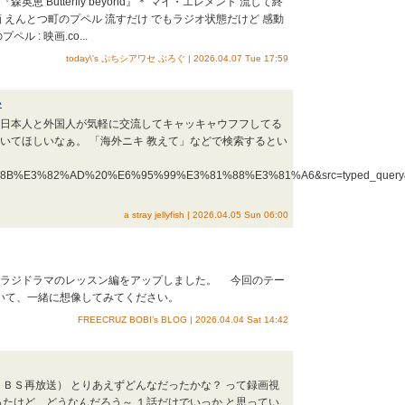
 Butterfly beyond』＊ マイ・エレメント 流して終
 映画 えんとつ町のプペル 流すだけ でもラジオ状態だけど 感動
 : 映画.co...
today\'s ぷちシアワセ ぶろぐ | 2026.04.07 Tue 17:59
い
たらしく日本人と外国人が気軽に交流してキャッキャウフフしてる
いてほしいなぁ。 「海外ニキ 教えて」などで検索するとい
%E3%82%AD%20%E6%95%99%E3%81%88%E3%81%A6&src=typed_query&
a stray jellyfish | 2026.04.05 Sun 06:00
ソクラジドラマのレッスン編をアップしました。 今回のテー
いて、一緒に想像してみてください。
FREECRUZ BOBI’s BLOG | 2026.04.04 Sat 14:42
ＴＢＳ再放送） とりあえずどんなだったかな？ って録画視
ったけど、どうなんだろう～ １話だけでいっか と思ってい