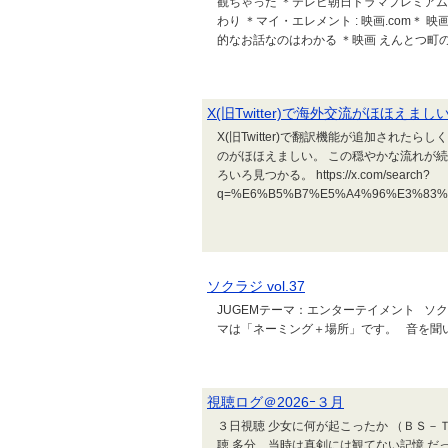
観ちゃった ＊テレビ朝日ドラマプレミアム『森英恵
わり ＊マイ・エレメント : 映画.com＊
的なお話なのはわかる ＊映画 えんとつ町のプペル
X(旧Twitter)で海外交流がほほえまし
X(旧Twitter)で翻訳機能が追加され
のがほほえましい。 この穏やかな流れが続
ろいろ見つかる。 https://x.com/search?
q=%E6%B5%B7%E5%A4%96%E3%83%8B
ソクラジ vol.37
JUGEMテーマ：エンターテイメント 
マは「ネーミング＋場所」です。 音を聞
視聴ログ＠2026ｰ３月
３日視聴 少女に何が起こったか （ＢＳ－
聴 多分、当時は真剣には観てない記憶 だ