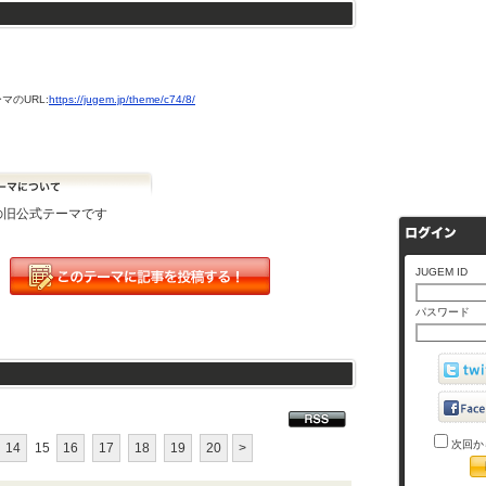
マのURL:
https://jugem.jp/theme/c74/8/
Mの旧公式テーマです
JUGEM ID
パスワード
次回か
14
15
16
17
18
19
20
>