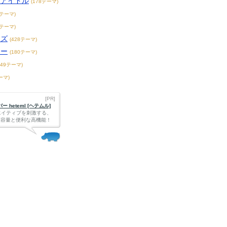
アアイドル
(178テーマ)
1テーマ)
3テーマ)
ーズ
(428テーマ)
ター
(180テーマ)
149テーマ)
ーマ)
[PR]
 heteml [ヘテムル]
エイティブを刺激する、
Bの大容量と便利な高機能！