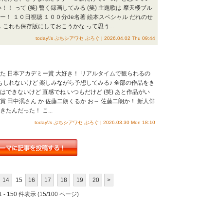
！ って (笑) 暫く録画してみる (笑) 主題歌は 摩天楼ブル
！ １０日視聴 １００分de名著 絵本スペシャル だれのせ
 これも保存版にしておこうかな って思う...
today\'s ぷちシアワセ ぶろぐ | 2026.04.02 Thu 09:44
た 日本アカデミー賞 大好き！ リアルタイムで観られるの
もしれないけど 楽しみながら予想してみる♪ 全部の作品をき
できないけど 直感でね いつもだけど (笑) あと作品がい
 田中泯さん か 佐藤二朗くるか お～ 佐藤二朗か！ 新人俳
きたんだった！ こ...
today\'s ぷちシアワセ ぶろぐ | 2026.03.30 Mon 18:10
14
15
16
17
18
19
20
>
 - 150 件表示 (15/100 ページ)