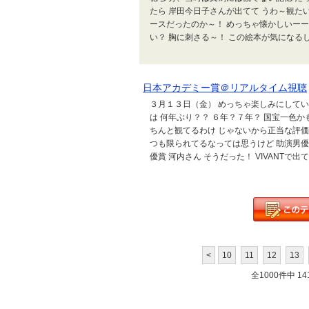
たら 岸田今日子さんが出てて うわ～観たい！
ースだったのか～！ めっちゃ懐かしいーーー
い？ 胸に刺さる～！ この絵本が気になるし
日本アカデミー賞＠リアルタイム視聴
３月１３日（金） めっちゃ楽しみにしてい
は 何年ぶり？？ ６年？７年？ 国宝一色か
ちんと観てるわけ じゃないから正当な評価は
つも限られてるなっては思うけど 助演男優賞
優賞 河内さん そうだった！ VIVANTで出て
<
10
11
12
13
全1000件中 141