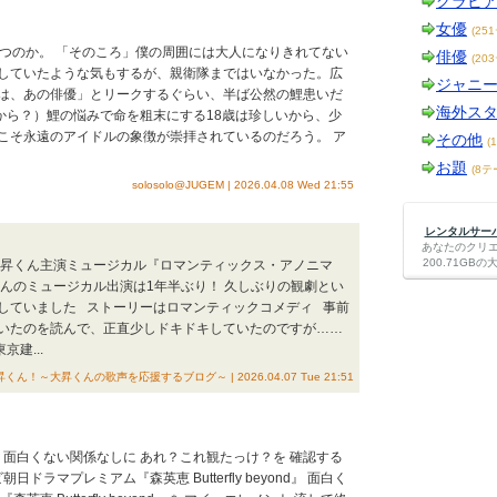
グラビ
女優
(25
つのか。 「そのころ」僕の周囲には大人になりきれてない
俳優
(20
していたような気もするが、親衛隊まではいなかった。広
ジャニ
は、あの俳優」とリークするぐらい、半ば公然の鯉患いだ
海外ス
から？）鯉の悩みで命を粗末にする18歳は珍しいから、少
こそ永遠のアイドルの象徴が崇拝されているのだろう。 ア
その他
(
お題
(8テ
solosolo@JUGEM | 2026.04.08 Wed 21:55
レンタルサーバー
あなたのクリ
200.71G
大昇くん主演ミュージカル『ロマンティックス・アノニマ
んのミュージカル出演は1年半ぶり！ 久しぶりの観劇とい
していました ストーリーはロマンティックコメディ 事前
いたのを読んで、正直少しドキドキしていたのですが……
建...
大昇くん！～大昇くんの歌声を応援するブログ～ | 2026.04.07 Tue 21:51
、面白くない関係なしに あれ？これ観たっけ？を 確認する
ラマプレミアム『森英恵 Butterfly beyond』 面白く