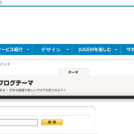
]
メント