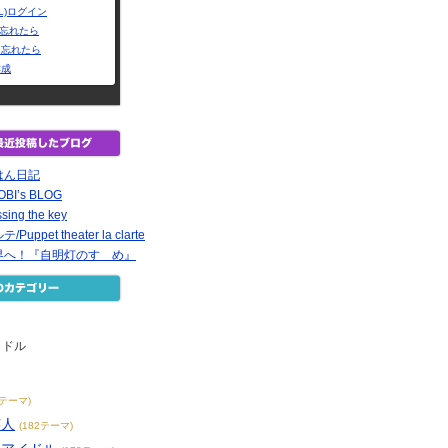
L)ログイン
Dを忘れたら
を忘れたら
作成
はん日記
BI’s BLOG
ssing the key
ppet theater la clarte
界へ！『自明灯のすゝめ』
イドル
9テーマ)
芸人
(182テーマ)