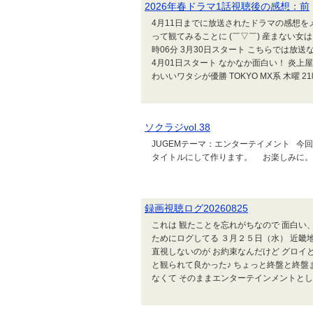
2026年春ドラマ1話視聴後の感想：前
4月11日までに放送されたドラマの感想をメ
って観てみることに (￣▽￣) 産まない女は
時06分 3月30日スタート こちらでは放送
4月01日スタート なかなか面白い！ 炎上
わいいワタシが優勝 TOKYO MX系 木曜 21時2
ソクラジvol.38
JUGEMテーマ：エンターテイメント 今
タイトルにして作ります。 お楽しみに。
録画視聴ログ20260825
これは 観たことを忘れがちなので 面白い
ためにログしてる ３月２５日（水） 近畿
直視しないのが お約束なんだけど グロイ
と観られて良かった♪ ちょっと終盤と終盤
なくて そのままエンターテインメントとして