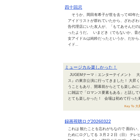
四十回忌
そうか、岡田有希子が世を去って40年た
アイドリストが群れていたから、ざわざわ
告代理店にいた友人が、「もてあそんだの
ったようだ。 いまどき（でもないか、昔
女アイドルは純粋だったというか、だから
イド...
ミュージカル楽しかった！
JUGEMテーマ：エンターテイメント 
ス』の東京公演に行ってきました！ 大昇く
うこともあり、開幕前からとても楽しみに
に雑誌で「ロマンス要素もある」と話して
とても楽しかった！ 会場は初めて行った東京
Key To 
録画視聴ログ20260322
これは 観たことを忘れがちなので 面白い
ためにログしてる ３月２２日（日） テレビ朝日ド