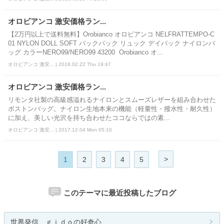
オロビアンコ 激安価格ラン...
【2万円以上で送料無料】Orobianco オロビアンコ NELFRATTEMPO-C
01 NYLON DOLL SOFT バックパック リュック デイパック ナイロンバ
ッグ カラーNERO99/NERO99 43200 Orobianco オ...
オロビアンコ 激安... | 2018.02.22 Thu 19:47
オロビアンコ 激安価格ラン...
リモンタ社製の高級感溢れるナイロンとスムーズレザーを組み合わせた
ボストンバッグ。ナイロン生地本来の機能（軽量性・撥水性・耐久性）
に加え、美しい光沢を持ち合わせたココならではの素...
オロビアンコ 激安... | 2017.12.04 Mon 05:10
>
1
2
3
4
5
このテーマに最近投稿したブログ
世界発信 ｇｉｄｏの好奇心