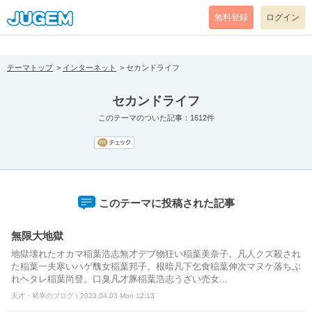
[pear_error: message="Success" code=0 mode=return level=notice
prefix="" info=""]
無料登録
ログイン
テーマトップ
インターネット
セカンドライフ
セカンドライフ
このテーマのついた記事：1612件
このテーマに投稿された記事
無限大地獄
地獄壊れたオカマ稲葉浩志無才デブ物狂い稲葉美奈子。凡人クズ殺され
た稲葉一夫寒いハゲ醜女稲葉邦子。根暗凡下乞食稲葉伸次マヌケ落ちぶ
れヘタレ稲葉尚登。口臭凡才豚稲葉浩志うざい売女...
天才・裕幸のブログ | 2023.04.03 Mon 12:13