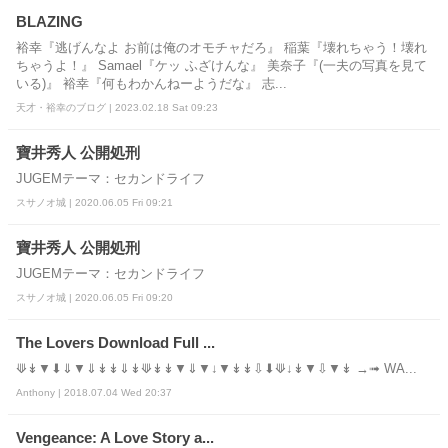
BLAZING
裕幸『逃げんなよ お前は俺のオモチャだろ』 稲葉『壊れちゃう！壊れ
ちゃうよ！』 Samael『ケッ ふざけんな』 美奈子『(一夫の写真を見て
いる)』 裕幸『何もわかんねーようだな』 志...
天才・裕幸のブログ | 2023.02.18 Sat 09:23
寶井秀人 公開処刑
JUGEMテーマ：セカンドライフ
スサノオ城 | 2020.06.05 Fri 09:21
寶井秀人 公開処刑
JUGEMテーマ：セカンドライフ
スサノオ城 | 2020.06.05 Fri 09:20
The Lovers Download Full ...
⟱↡▼⬇⇓▼⇓↡↡⇓↡⟱↡↡▼⇓▼↓▼↡↡⇩⬇⟱↓↡▼⇩▼↡ →➟ WA...
Anthony | 2018.07.04 Wed 20:37
Vengeance: A Love Story a...