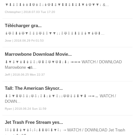
▼⬇⇓⇩⬇↡↡⬇⟱↡⇩↓↡⟱⬇⇓▼⬇⬇⇓⬇⇓⬇▼↡⟱▼▼↓ &...
Christopher | 2018.07.03 Tue 17:20
Télécharger gra...
↡⟱⇩⬇↡⟱▼⇩⇓⇓⟱⇓⇩▼▼↓↓⇩⟱⇩⇓⬇⇓⇓↡▼↡⟱⬇...
Jose | 2018.06.29 Fri 01:53
Marrowbone Download Movie...
⬇▼⇓▼↡⬇↡⇓⇩↓⟱⬇⇩⟱▼⟱⬇↓⬇↓ ➟➟➟ WATCH / DOWNLOAD
Marrowbone ◀&...
Jeff | 2018.06.25 Mon 22:37
Tall: The American Skyscr...
⬇⇩▼⬇⟱⇩⇓↓⟱⇩↓⇩⬇↓↡▼⇩↓↓⟱⟱⇓⇓⬇▼⬇ ➙➟→ WATCH /
DOWN...
Ryan | 2018.06.24 Sun 11:59
Jet Trash Free Stream yes...
⇩⇩⇓⬇⬇↡▼↡⇩↓⇩↓⬇⬇⟱⇩⬇▼⇩↓ ➝ WATCH / DOWNLOAD Jet Trash