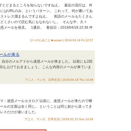
ずとどまるところを知らないですねえ。 最近の流行は、件
にはURLのみ、というパターン。 これって、何が書いてあ
、ストレス溜まるんですよねえ。 英語のメールもたくさん
んどくさいので読む気にもなれないし。 そんな中、久々
ールを発見。 1通目。 着信日：2019/04/18 22:36 件
ひーのためごと★restart | 2019.04.19 Fri 12:57
ールが来る
た、自分のメルアドから迷惑メールが来ました。 以前にも2回
回も上げておきましょう。 こんな内容のメールが来ていま
アニメ、マンガ、日常生活 | 2019.04.18 Thu 14:48
テーマ：迷惑メールカタログ 以前に、迷惑メールが来たので晒
メールの文面は全く同じ。 ということは同じ奴から送ってき
ドレスだけが違いました。
アニメ、マンガ、日常生活 | 2019.02.10 Sun 14:45