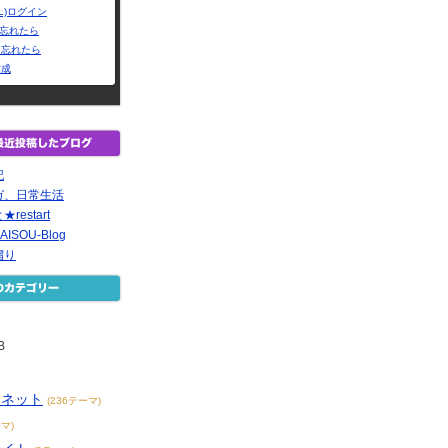
L)ログイン
Dを忘れたら
を忘れたら
作成
記
ガ、日常生活
estart
AISOU-Blog
溜り
B
ーネット
(236テーマ)
マ)