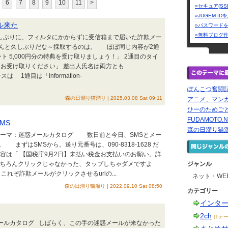
6
7
8
9
10
11
>
»セキュア(SS
»JUGEM I
ル来た
»パスワード
»無料ブログ
久しぶりに、フィルタにかからずに受信箱まで届いた詐欺メー
んと久しぶりだな～採取するのは。 ほぼ同じ内容が2通
ト 5,000円分の特典を受け取りましょう！」 2通目のタイ
ントをお受け取りください」 差出人氏名は両方とも
は 1通目は「information-
ぽんこつ奮闘
森の日溜り猫溜り | 2025.03.08 Sat 09:11
アニメ、マン
ひーのためごと★r
FUDAMOTO.N
MS
森の日溜り猫
EMテーマ：迷惑メールカタログ 数日前と今日、SMSとメー
ずはSMSから。送り元番号は、090-8318-1628 だ
容は「 【国税庁9月2日】未払い税金お支払いのお願い。詳
E4Lv 」 もちろんクリックじゃなかった、タップしちゃダメですよ
ジャンル
れぞ詐欺メールがクリックさせるurlの...
ネット・WE
森の日溜り猫溜り | 2022.09.10 Sat 08:50
カテゴリー
インタ
2ch
(1テー
メールカタログ しばらく、この手の迷惑メールが来なかった