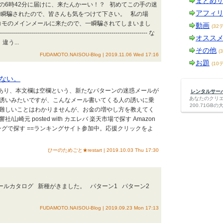
まとめ
の6時42分に届けに、来たんかーい！？ 初めてこの手の迷
アフィ
一瞬騙されたので、皆さんも気をつけて下さい。 私の場
コモのメインメールに来たので、一瞬騙されてしまいまし
動画
(32
------------------------------------------------------------------------ な
オスス
違う...
その他
(
FUDAMOTO.NAISOU-Blog | 2019.11.06 Wed 17:16
お題
(10
ない。
あり、本文欄は空欄という、新たなパターンの迷惑メールが
レンタルサーバー
あなたのクリ
お誘いみたいですが、こんなメール書いてくる人の誘いに乗
200.71G
難しいことはわかりませんが、お金の増やし方を教えてく
/山崎元 posted with カエレバ 楽天市場で探す Amazon
ピングで探す ==ランキングサイト参加中。応援クリックをよ
ひーのためごと★restart | 2019.10.03 Thu 17:30
メールカタログ 新種がきました。 パターン1 パターン2
FUDAMOTO.NAISOU-Blog | 2019.09.23 Mon 17:13