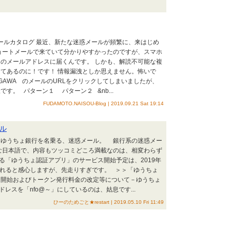
メールカタログ 最近、新たな迷惑メールが頻繁に、来はじめ
ョートメールで来ていて分かりやすかったのですが、スマホ
のメールアドレスに届くんです。 しかも、解読不可能な複
てあるのに！です！ 情報漏洩としか思えません。怖いで
AGAWA のメールのURLをクリックしてしまいましたが、
す。 パターン１ パターン２ &nb...
FUDAMOTO.NAISOU-Blog | 2019.09.21 Sat 19:14
ル
、ゆうちょ銀行を名乗る、迷惑メール。 銀行系の迷惑メー
な日本語で、内容もツッコミどころ満載なのは、相変わらず
る「ゆうちょ認証アプリ」のサービス開始予定は、2019年
られると感心しますが、先走りすぎです。 ＞＞「ゆうちょ
ス開始およびトークン発行料金の改定等について－ゆうちょ
レスを「nfo@～」にしているのは、姑息です...
ひーのためごと★restart | 2019.05.10 Fri 11:49