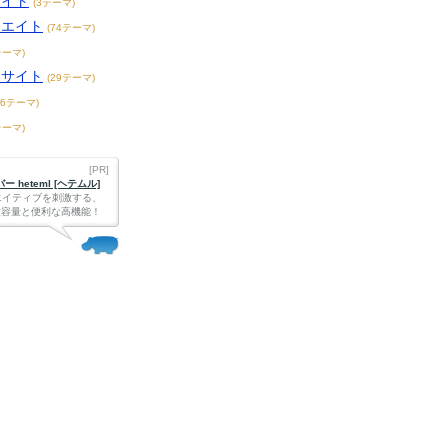
サイト
(3テーマ)
リエイト
(74テーマ)
テーマ)
メサイト
(29テーマ)
36テーマ)
テーマ)
[PR]
 heteml [ヘテムル]
エイティブを刺激する、
Bの大容量と便利な高機能！