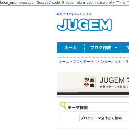
[pear_error: message="Success" code=0 mode=return level=notice prefix="" info=""
無料ブログをかんたん作成
ホーム
>
ブログテーマ
>
インターネット
>
迷