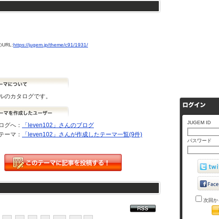
URL:
https://jugem.jp/theme/c91/1931/
ルのカタログです。
JUGEM ID
ログへ：
「leven102」さんのブログ
テーマ：
「leven102」さんが作成したテーマ一覧(9件)
パスワード
次回か