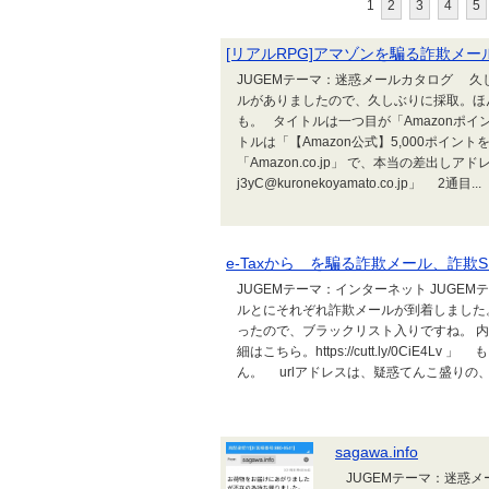
1
2
3
4
5
[リアルRPG]アマゾンを騙る詐欺メー
JUGEMテーマ：迷惑メールカタログ 
ルがありましたので、久しぶりに採取。ほ
も。 タイトルは一つ目が「Amazonポイン
トルは「【Amazon公式】5,000ポイ
「Amazon.co.jp」 で、本当の差出しアドレス
j3yC@kuronekoyamato.co.jp」 2通目...
e-Taxから を騙る詐欺メール、詐欺S
JUGEMテーマ：インターネット JUG
ルとにそれぞれ詐欺メールが到着しました。 ま
ったので、ブラックリスト入りですね。 内
細はこちら。https://cutt.ly/0Ci
ん。 urlアドレスは、疑惑てんこ盛りの、こ
sagawa.info
JUGEMテーマ：迷惑