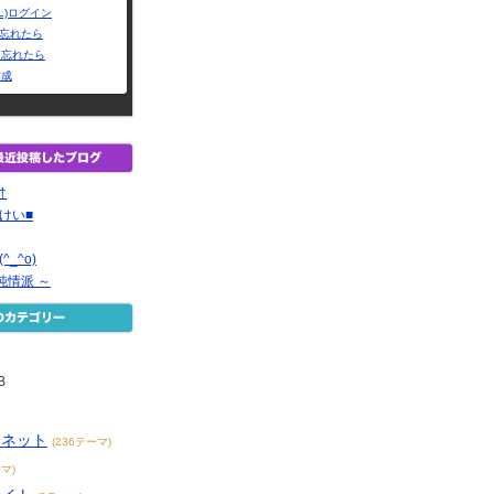
L)ログイン
Dを忘れたら
を忘れたら
作成
†
けい■
_^o)
純情派 ～
B
ーネット
(236テーマ)
マ)