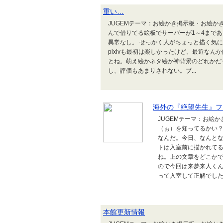
重い…
JUGEMテーマ：お絵かき掲示板・お絵かき
んで借りてる絵板でサーバーが1～4まである
異常なし。 せっかく人がちょっと描く気
pixivも最初は楽しかったけど、最近な
とね。萌え絵かネタ絵か神背景のどれかだ
し、評価もあまりされない。ブ...
海外の『絶望先生』フ
JUGEMテーマ：お絵
（ぉ）を知ってるかい
なんだ。今日、なんと
トは入室前に描かれて
ね。上の文章をどこか
ので今回は来夢来人くん
って入室して正解でした。H
本館更新情報