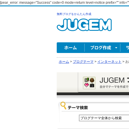
[pear_error: message="Success" code=0 mode=return level=notice prefix="" info=""
無料ブログをかんたん作成
ホーム
>
ブログテーマ
>
インターネット
>
お