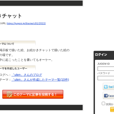
きチャット
URL:
https://jugem.jp/theme/c91/2022/
掲示板で描いた絵、お絵かきチャットで描いた絵の
の場です。
中に起こったことを書いてもオーケー。
JUGEM ID
パスワード
ログへ：
「uten」さんのブログ
テーマ：
「uten」さんが作成したテーマ一覧(10件)
次回か