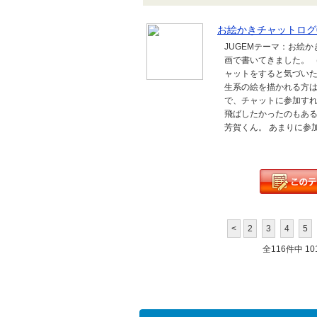
お絵かきチャットログ0
JUGEMテーマ：お絵
画で書いてきました。 
ャットをすると気づいた
生系の絵を描かれる方は
で、チャットに参加すれ
飛ばしたかったのもある
芳賀くん。 あまりに参加
<
2
3
4
5
全116件中 101