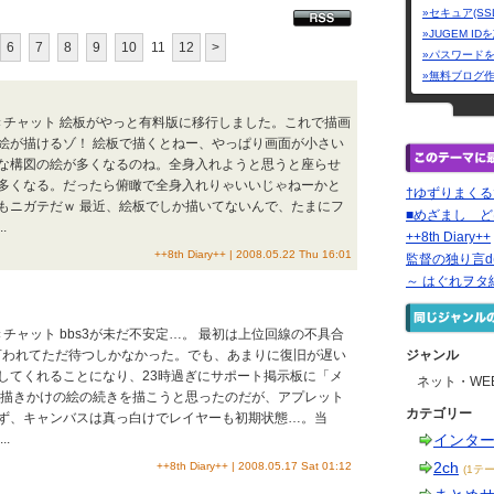
»セキュア(SS
»JUGEM I
6
7
8
9
10
11
12
>
»パスワード
»無料ブログ
きチャット 絵板がやっと有料版に移行しました。これで描画
絵が描けるゾ！ 絵板で描くとねー、やっぱり画面が小さい
な構図の絵が多くなるのね。全身入れようと思うと座らせ
多くなる。だったら俯瞰で全身入れりゃいいじゃねーかと
†ゆずりまくる
もニガテだｗ 最近、絵板でしか描いてないんで、たまにフ
■めざまし ど
.
++8th Diary++
++8th Diary++ | 2008.05.22 Thu 16:01
監督の独り言d(^
～ はぐれヲタ
チャット bbs3が未だ不安定…。 最初は上位回線の不具合
と言われてただ待つしかなかった。でも、あまりに復旧が遅い
ジャンル
してくれることになり、23時過ぎにサポート掲示板に「メ
ネット・WE
、描きかけの絵の続きを描こうと思ったのだが、アプレット
カテゴリー
ず、キャンバスは真っ白けでレイヤーも初期状態…。当
.
インタ
2ch
++8th Diary++ | 2008.05.17 Sat 01:12
(1テー