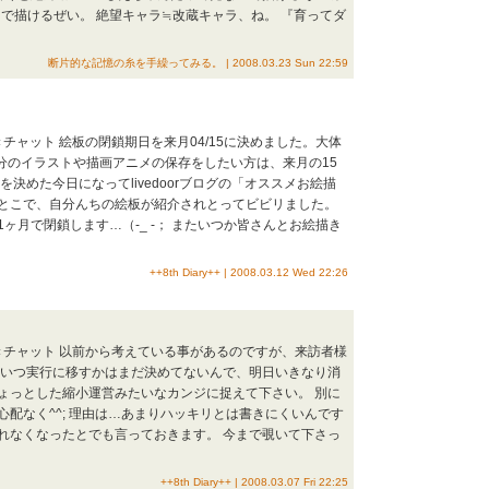
で描けるぜい。 絶望キャラ≒改蔵キャラ、ね。 『育ってダ
断片的な記憶の糸を手繰ってみる。 | 2008.03.23 Sun 22:59
チャット 絵板の閉鎖期日を来月04/15に決めました。大体
分のイラストや描画アニメの保存をしたい方は、来月の15
決めた今日になってlivedoorブログの「オススメお絵描
とこで、自分んちの絵板が紹介されとってビビリました。
ヶ月で閉鎖します…（-_ -； またいつか皆さんとお絵描き
++8th Diary++ | 2008.03.12 Wed 22:26
きチャット 以前から考えている事があるのですが、来訪者様
 いつ実行に移すかはまだ決めてないんで、明日いきなり消
ょっとした縮小運営みたいなカンジに捉えて下さい。 別に
配なく^^; 理由は…あまりハッキリとは書きにくいんです
れなくなったとでも言っておきます。 今まで覗いて下さっ
++8th Diary++ | 2008.03.07 Fri 22:25