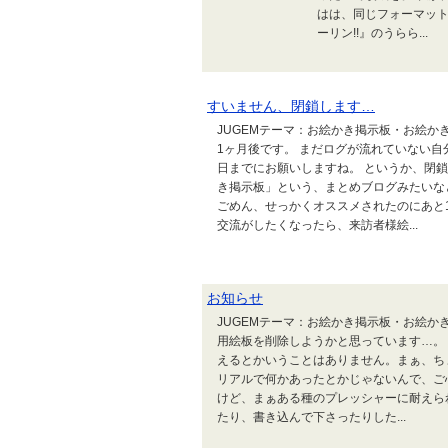
はは、同じフォーマット
ーリン!!』のうらら...
すいません、閉鎖します…
JUGEMテーマ：お絵かき掲示板・お絵かき
1ヶ月後です。 まだログが流れていない自
日までにお願いしますね。 というか、閉鎖を
き掲示板」という、まとめブログみたいな
ごめん、せっかくオススメされたのにあと1
交流がしたくなったら、来訪者様絵...
お知らせ
JUGEMテーマ：お絵かき掲示板・お絵か
用絵板を削除しようかと思っています…。
えるとかいうことはありません。まぁ、ち
リアルで何かあったとかじゃないんで、ご心
けど、まぁある種のプレッシャーに耐えら
たり、書き込んで下さったりした...