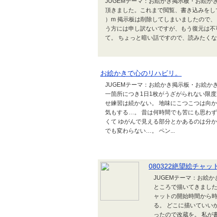
JUGEMテーマ：お絵かき掲示板・お絵か
頂きました。これまで閲覧、書き込みをして
）m 掲示板は削除してしまいましたので
う方には申し訳ないですが、もう復元は不
て。 ちょっと暗い話ですので、読みたく
お絵かきで心のリハビリ。
JUGEMテーマ：お絵かき掲示板・お絵か
一箇所につき1日1枚がうざがられない限度
せ練習は続かない。 地味にこつこつは向か
気もする…。 昔は何時間でも苦にも思わ
くて ゆがんで見える部分とかあるのは分
でも変わらない…。 ペン...
080322絶望絵チャッ
JUGEMテーマ：お絵かき
ところで描いてきました
ャットの開始時間から時
る。 どこに描いていい
ったので改蔵を。 私が書