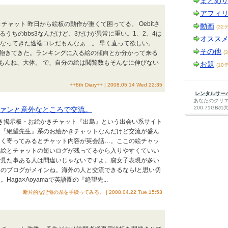
まとめ
アフィ
チャット 昨日から絵板の動作が重くて困ってる。 Oebitさ
動画
(32
うちのbbs3なんだけど、3だけが異常に重い。1、2、4は
オスス
になってきた途端コレだもんなぁ…。 早く直って欲しい。
その他
んか飽きてきた。ランキングに入る絵の傾向とか分かって来る
(
もんね、大体。 で、自分の絵は閲覧数もそんなに伸びない
お題
(10
++8th Diary++ | 2008.05.14 Wed 22:35
レンタルサーバー
あなたのクリ
200.71G
ァンと意外なところで交流。
かき掲示板・お絵かきチャット『出島』という出会い系サイト
？『絶望先生』系のお絵かきチャットなんだけど交流が盛ん
なく寄ってみるとチャット内容が英会話…。ここの絵チャッ
る絵とチャットの短いログが残ってるから入りやすくていい
で見た事ある人は間違いじゃないですよ。腐女子表現が多い
のブログがメインね。海外の人と交流できるなら!と思い切
aga×Aoyamaで英語圏の『絶望先...
断片的な記憶の糸を手繰ってみる。 | 2008.04.22 Tue 15:53