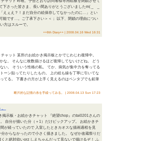
きチャット 昨晩、予告どおり訪問者様専用絵板を閉鎖させて
下さった皆さま、長い間ありがとうございましたm( _ _
、「えぇえ？！まだ自分の絵保存してなかったのに…」とい
可能です…。ご了承下さい＞＜； 以下、閉鎖の理由につい
ない方はスルーで。
++8th Diary++ | 2008.04.16 Wed 16:31
きチャット 某所のお絵かき掲示板とかでじわじわ復帰中。
かな。 そんなに枚数描けるほど復帰してないけどね。 どう
ない。 そういう性格の私。 てか、病気が集中力を奪ってる
ずトーン貼ってたりしたもの。 上の絵も線を丁寧に引いてな
かってる。 下書きの方が上手く見えるのはペンタブでも鉛筆
断片的な記憶の糸を手繰ってみる。 | 2008.04.13 Sun 17:23
ト。
掲示板・お絵かきチャット 『絶望chop』のtai0201さんの
。 自分が描いた分（＋1）だけピックアップ。 お絵かきチ
間が経っていたので 入室したときカオスな描画過程を見
か分からなかったので小さく描きました。 なぜか改蔵祭りだ
くと絶対幼いorz しえちゃんだって見ないで描けるぞ！ ふ