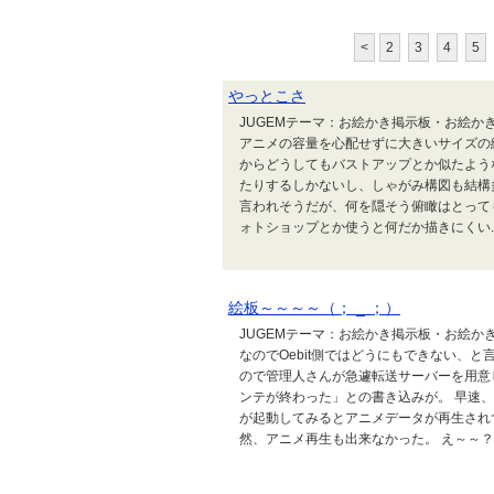
<
2
3
4
5
やっとこさ
JUGEMテーマ：お絵かき掲示板・お絵か
アニメの容量を心配せずに大きいサイズの
からどうしてもバストアップとか似たよう
たりするしかないし、しゃがみ構図も結構
言われそうだが、何を隠そう俯瞰はとって
ォトショップとか使うと何だか描きにくい..
絵板～～～～（； _ ；）
JUGEMテーマ：お絵かき掲示板・お絵かき
なのでOebit側ではどうにもできない、
ので管理人さんが急遽転送サーバーを用意
ンテが終わった」との書き込みが。 早速
が起動してみるとアニメデータが再生され
然、アニメ再生も出来なかった。 え～～？..