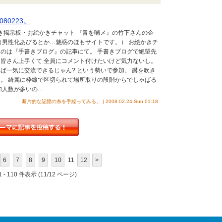
80223。
かき掲示板・お絵かきチャット 『青を噛メ』の竹下さんの企
（男性化あびるとか…魅惑のほもサイトです。） お絵かきチ
のは『手書きブログ』の記事にて。 手書きブログで絶望先
皆さん上手くて 全員にコメント付けたいけど気力ないし。
ば一気に交流できるじゃん? という勢いで参加。 欝を吹き
。 綺麗に枠線で区切られて場所取りの段階からでしゃばる
人数が多いの...
断片的な記憶の糸を手繰ってみる。 | 2008.02.24 Sun 01:18
6
7
8
9
10
11
12
>
 - 110 件表示 (11/12 ページ)