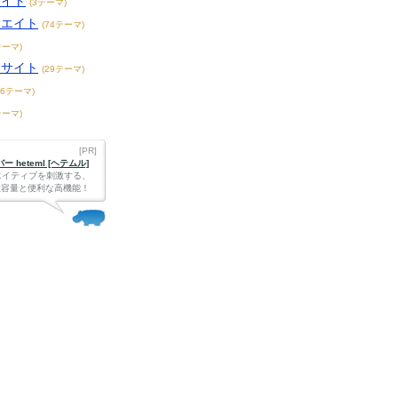
サイト
(3テーマ)
リエイト
(74テーマ)
テーマ)
メサイト
(29テーマ)
36テーマ)
テーマ)
[PR]
 heteml [ヘテムル]
エイティブを刺激する、
Bの大容量と便利な高機能！