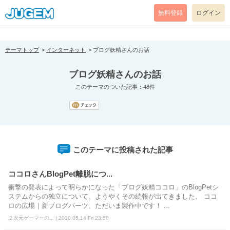
[pear_error: message="Success" code=0 mode=return level=notice
prefix="" info=""]
無料登録
ログイン
テーマトップ
インターネット
ブログ妖精さんのお話
ブログ妖精さんのお話
このテーマのついた記事：48件
このテーマに投稿された記事
ココロさんBlogPet離脱につ...
衝撃の発表によって明らかになった「ブログ妖精ココロ」のBlogPetシ
ステムからの独立について、ようやくその続報が出てきました。 ココ
ロの広場｜新ブログパーツ、ただいま製作中です！ ...
２次元ゲーマーの... | 2010.05.14 Fri 23:50