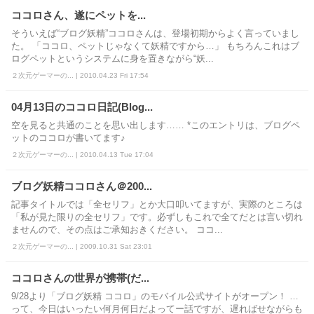
ココロさん、遂にペットを...
そういえば“ブログ妖精”ココロさんは、登場初期からよく言っていまし
た。 「ココロ、ペットじゃなくて妖精ですから…」 もちろんこれはブ
ログペットというシステムに身を置きながら“妖...
２次元ゲーマーの... | 2010.04.23 Fri 17:54
04月13日のココロ日記(Blog...
空を見ると共通のことを思い出します…… *このエントリは、ブログペ
ットのココロが書いてます♪
２次元ゲーマーの... | 2010.04.13 Tue 17:04
ブログ妖精ココロさん＠200...
記事タイトルでは「全セリフ」とか大口叩いてますが、実際のところは
「私が見た限りの全セリフ」です。必ずしもこれで全てだとは言い切れ
ませんので、その点はご承知おきください。 ココ...
２次元ゲーマーの... | 2009.10.31 Sat 23:01
ココロさんの世界が携帯(だ...
9/28より「ブログ妖精 ココロ」のモバイル公式サイトがオープン！ …
って、今日はいったい何月何日だよってー話ですが、遅ればせながらも