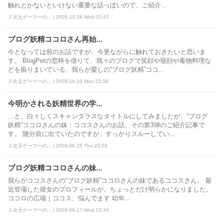
触れとかないといけない重要な話っぽいので、ご紹介...
２次元ゲーマーの... | 2009.10.28 Wed 23:47
ブログ妖精ココロさん再始...
今となっては前のお話ですが、今更ながらに触れておきたいと思いま
す。 BlogPetの窓枠を借りて、我々のブログで笑顔や寝顔や毒物料理な
どを振りまいている、我らが愛しの“ブログ妖精”ココ...
２次元ゲーマーの... | 2009.10.19 Mon 22:38
今明かされる妖精世界の学...
…と、白々しくスキャンダラスなタイトルにしてみましたが、“ブログ
妖精”ココロさんの妹：ココスさんのお話、その第3弾のご紹介記事で
す。 随分前に出ていたのですが、すっかりスルーしてい...
２次元ゲーマーの... | 2009.06.25 Thu 23:58
ブログ妖精ココロさんの妹...
我らがココスさんの“ブログ妖精”ココロさんの妹であるココスさん。 最
近登場した彼女のプロフィールが、ちょっとだけ明らかになりました。
ココロの広場｜ココス、悩んでます 幼年...
２次元ゲーマーの... | 2009.06.17 Wed 23:34