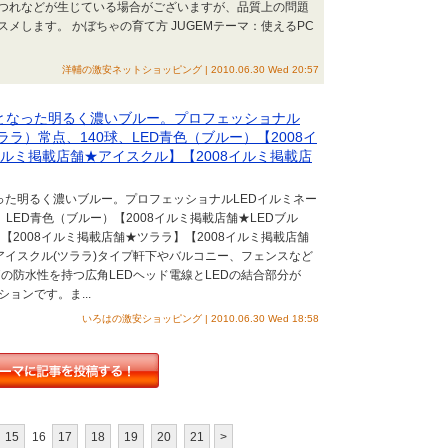
つれなどが生じている場合がございますが、品質上の問題
メします。 かぼちゃの育て方 JUGEMテーマ：使えるPC
洋輔の激安ネットショッピング | 2010.06.30 Wed 20:57
番となった明るく濃いブルー。プロフェッショナル
ラ）常点、140球、LED青色（ブルー）【2008イ
イルミ掲載店舗★アイスクル】【2008イルミ掲載店
なった明るく濃いブルー。プロフェッショナルLEDイルミネー
LED青色（ブルー）【2008イルミ掲載店舗★LEDブル
【2008イルミ掲載店舗★ツララ】【2008イルミ掲載店舗
すいアイスクル(ツララ)タイプ軒下やバルコニー、フェンスなど
7の防水性を持つ広角LEDヘッド電線とLEDの結合部分が
ョンです。ま...
いろはの激安ショッピング | 2010.06.30 Wed 18:58
15
16
17
18
19
20
21
>