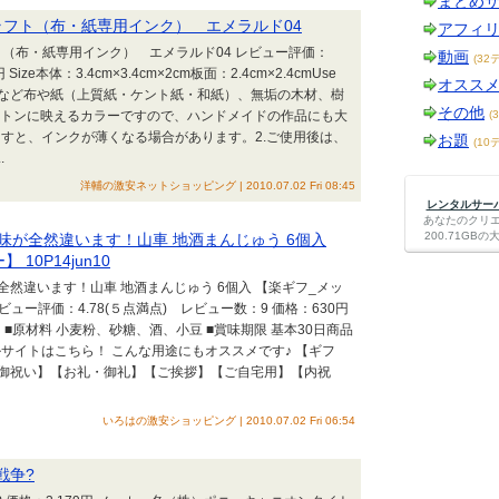
まとめ
ラフト（布・紙専用インク） エメラルド04
アフィ
（布・紙専用インク） エメラルド04 レビュー評価：
動画
(32
ze本体：3.4cm×3.4cm×2cm板面：2.4cm×2.4cmUse
オスス
など布や紙（上質紙・ケント紙・和紙）、無垢の木材、樹
その他
ットンに映えるカラーですので、ハンドメイドの作品にも大
(
ますと、インクが薄くなる場合があります。2.ご使用後は、
お題
(10
.
洋輔の激安ネットショッピング | 2010.07.02 Fri 08:45
レンタルサーバー
あなたのクリ
200.71G
が全然違います！山車 地酒まんじゅう 6個入
0P14jun10
然違います！山車 地酒まんじゅう 6個入 【楽ギフ_メッ
レビュー評価：4.78(５点満点) レビュー数：9 価格：630円
個 ■原材料 小麦粉、砂糖、酒、小豆 ■賞味期限 基本30日商品
ルサイトはこちら！ こんな用途にもオススメです♪ 【ギフ
御祝い】【お礼・御礼】【ご挨拶】【ご自宅用】【内祝
いろはの激安ショッピング | 2010.07.02 Fri 06:54
戦争?