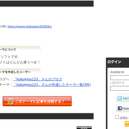
URL:
https://jugem.jp/theme/c93/6581/
Cソフトです。
フトはどんどん使うべき！
JUGEM ID
ログへ：
「hukugyou123」さんのブログ
パスワード
テーマ：
「hukugyou123」さんが作成したテーマ一覧(3件)
次回か