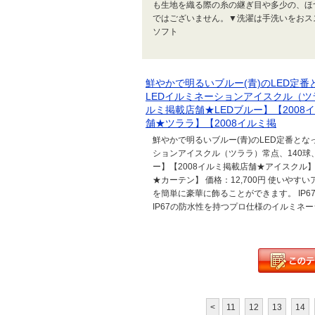
も生地を織る際の糸の継ぎ目や多少の、ほ
ではございません。▼洗濯は手洗いをおスス
ソフト
鮮やかで明るいブルー(青)のLED定
LEDイルミネーションアイスクル（ツラ
ルミ掲載店舗★LEDブルー】【2008
舗★ツララ】【2008イルミ掲
鮮やかで明るいブルー(青)のLED定番と
ションアイスクル（ツララ）常点、140球、
ー】【2008イルミ掲載店舗★アイスクル】
★カーテン】 価格：12,700円 使いや
を簡単に豪華に飾ることができます。 IP6
IP67の防水性を持つプロ仕様のイルミネーシ
<
11
12
13
14