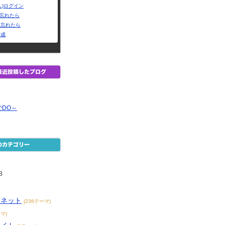
L)ログイン
Dを忘れたら
を忘れたら
作成
DO～
B
ーネット
(236テーマ)
マ)