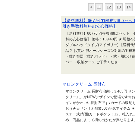
<
11
12
13
14
【送料無料】66776 羽根布団8点セ
引き手数料無料の安心価格】
【送料無料】66776 羽根布団8点セット
料の安心価格】 価格：13,440円 ★ 羽根
ダブルベッドタイプ(アイボリー) 【送料代引
品？ お買い得!オールシーズン対応の羽根布
・敷き布団（敷きパッド） ・枕・肌掛け布
バー ・収納ケース ご了承くださ...
マロンクリーム 長財布
マロンクリーム 長財布 価格：3,465円
クリーム」がNEWデザインで登場です☆
インがかわいい長財布です♪カードの収納
おう★☆サンリオ創業50th記念アイテム!!■サ
スナー式[内面]カードポケット12、札入
め、商品によって柄の出かたが異なります。 :