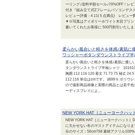
ーリング♪送料半額セール♪70%OFF！レ
付き『組み立て式Zフレームパソコンデスク』
レビュー評価：4.11(５点満点) レビュー
▼※写真はアイボリーホワイト木目プリン
書いてくれたお客様に 500円割引いたしま..
柔らかい風合いと軽さを体感♪素肌に
ワッシャーボタンダウンストライプ半袖シ
柔らかい風合いと軽さを体感♪素肌に優し
タンダウンストライプ半袖シャツ 101610-203
胸囲 112 116 120 着丈 71 73 75 袖丈 24.5 2
112 116 単位はcmです。 綿99％ 
ので撮影商品画像と実際の商品とは若干色
ーディスプレイによ...
NEW YORK HAT［ニューヨークハッ
NEW YORK HAT［ニューヨークハット］D 
に欠かせない冬のマストアイテムになります。 
分のサイズ：56cm?58 素材アクリル10