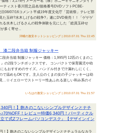
 価格：3,179円 メーカー名（株）ポニーキャニオンタイト
ティスト香川照之品名/規格番号DVDソフトPCBE-
1枚発売日08/07/16コメント平成19年度文化庁「芸術祭」テレビ部
見た玉砕?水木しげるの戦争?」遂にDVD発売！！「ゲゲゲ
れる水木しげるさんの戦争体験を元にした「総員玉砕せ
多く寄せ...
洋輔の激安ネットショッピング | 2010.07.01 Thu 22:45
がっこう 漆二段弁当箱 制服ジャッキー
こう 漆二段弁当箱 制服ジャッキー 価格：1,995円 12匹のくまのこ
う』の2段ランチボックスです。 コンパクトで保育園児や幼
んにもおすすめのサイズ。ハンドル付きで汁漏れしにくく、
ので温めもOKです。主人公のくまの女の子ジャッキーは幼
見…☆イエローでストーリー性あふれる楽しい和み系のイ
いろはの激安ショッピング | 2010.07.01 Thu 21:57
6,340円！】飽きのこないシンプルデザインとナチ
70%OFF！レビュー特価6,340円！パーティクル
み立て式Zフレームパソコンデスク』【デザインイン
340円！】飽きのこないシンプルデザインとナチュラルなカラ