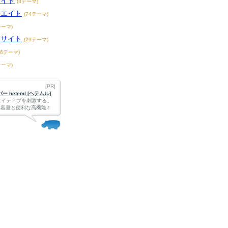
サイト
(3テーマ)
リエイト
(74テーマ)
テーマ)
メサイト
(29テーマ)
36テーマ)
テーマ)
[PR]
 heteml [ヘテムル]
エイティブを刺激する、
Bの大容量と便利な高機能！