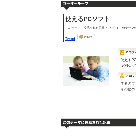
使えるPCソフト
このテーマに投稿された記事：252件 | このテーマの
Tweet
使えるP
便利なソ
作者のブ
その他の