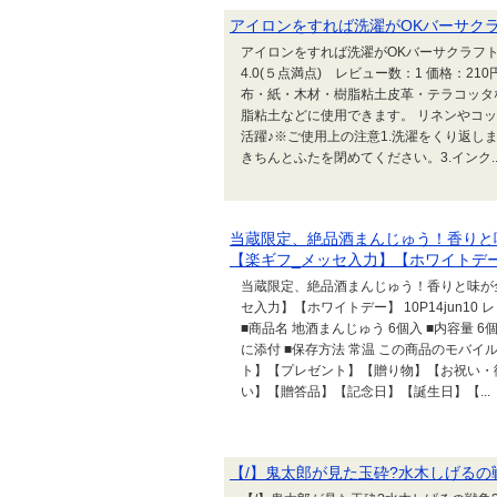
アイロンをすれば洗濯がOKバーサク
アイロンをすれば洗濯がOKバーサクラフト
4.0(５点満点) レビュー数：1 価格：210円 Si
布・紙・木材・樹脂粘土皮革・テラコッタ
脂粘土などに使用できます。 リネンやコ
活躍♪※ご使用上の注意1.洗濯をくり返し
きちんとふたを閉めてください。3.インク..
当蔵限定、絶品酒まんじゅう！香りと味
【楽ギフ_メッセ入力】【ホワイトデー】 1
当蔵限定、絶品酒まんじゅう！香りと味が全
セ入力】【ホワイトデー】 10P14jun10 
■商品名 地酒まんじゅう 6個入 ■内容量 6
に添付 ■保存方法 常温 この商品のモバイ
ト】【プレゼント】【贈り物】【お祝い・
い】【贈答品】【記念日】【誕生日】【...
【/】鬼太郎が見た玉砕?水木しげるの