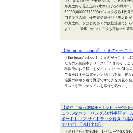
【/】鬼太郎が見た玉砕?水木しげるの戦争?
ル鬼太郎が見た玉砕?水木しげるの戦争?アー
52980(00000778893)ディスク枚数
門ドラマの部 優秀賞受賞作品「鬼太郎が
の鬼太郎」をはじめ多くの妖怪漫画で知ら
よ！」。 NHKでオンエア後も再放送の要望が
【the bears' school】 くまの
【the bears' school】 くまのがっ
たちの人気絵本シリーズ♪『くまのがっこ
稚園児のお子様にもダイエット中のOLさ
フタをはずせば電子レンジにも対応可能な
稚園の制服を着て野原ですてきなお花を発
ラストがランチタイムを幸せな気分にし...
【送料半額♪70%OFF！レビュー特価
ュラルなカラーリング♪送料半額セール♪
ボードトップ サイドラック付き『組
テリア】【送料半額】
【送料半額♪70%OFF！レビュー特価6,