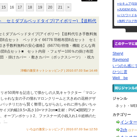
»セキュア(SS
15
16
17
18
19
20
21
>
»JUGEM I
»パスワード
ット セミダブルベッドタイプ(アイボリー) 【送料代
»無料ブログ
 セミダブルベッドタイプ(アイボリー) 【送料代引き手数料無
布団8点セット ベッドタイ 66776 羽根布団8点セット セミ
き手数料無料の安心価格】 (66776) 特徴・機能 どんな商
団8点セット■ セット内容 ・フェザー100％の掛け布団
Sheryl
団 ・掛けカバー ・敷きカバー（ボックスシーツ） ・枕カ
Raymond
いつのも感じで
洋輔の激安ネットショッピング | 2010.07.03 Sat 14:46
ひつじ雲
Well be
 サンリオ50周年を記念して懐かしの人気キャラクター「マロン
おしゃれな女の子の憧れマロンクリームと大きめの花柄デザ
ジャンル
もバッチリだから賢く整理しながらおしゃれに持ち歩いちゃ
ネット・WE
イズ約幅19.5×高さ10×マチ2cm■主材：PVC●[開閉]ファ
カテゴリー
れ1、オープンポケット2、ファスナー式小銭入れ1※総柄のた
...
インタ
2ch
いろはの激安ショッピング | 2010.07.03 Sat 12:53
(1テー