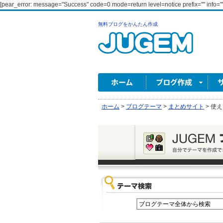
[pear_error: message="Success" code=0 mode=return level=notice prefix="" info=""
無料ブログをかんたん作成
ホーム
>
ブログテーマ
>
まとめサイト
>
使え