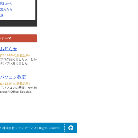
Dを忘れたら
を忘れたら
作成
お知らせ
(23614件の新着記事)
ブログ始めましたぁ!! とか
テンプレ変えました...
パソコン教室
(14124件の新着記事)
「パソコンの基礎」からMi
crosoft Office Speciali...
2021 株式会社メディアーノ All Rights Reserved.