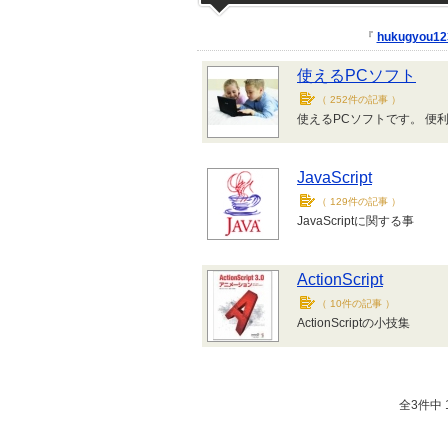
『
hukugyou12
使えるPCソフト
（
252件の記事
）
使えるPCソフトです。 便
JavaScript
（
129件の記事
）
JavaScriptに関する事
ActionScript
（
10件の記事
）
ActionScriptの小技集
全3件中 1