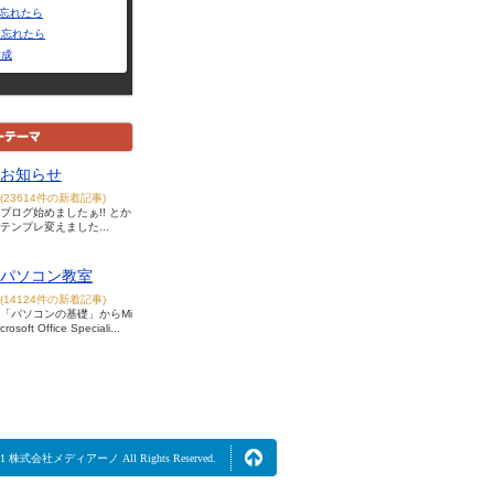
Dを忘れたら
を忘れたら
作成
お知らせ
(23614件の新着記事)
ブログ始めましたぁ!! とか
テンプレ変えました...
パソコン教室
(14124件の新着記事)
「パソコンの基礎」からMi
crosoft Office Speciali...
2021 株式会社メディアーノ All Rights Reserved.