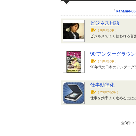
『
kaname-66
ビジネス用語
（
0件の記事
）
ビジネスでよく使われる言
90’アンダーグラウ
（
1件の記事
）
90年代の日本のアンダー
仕事効率化
（
23件の記事
）
仕事を効率よく進めるには
全3件中 1