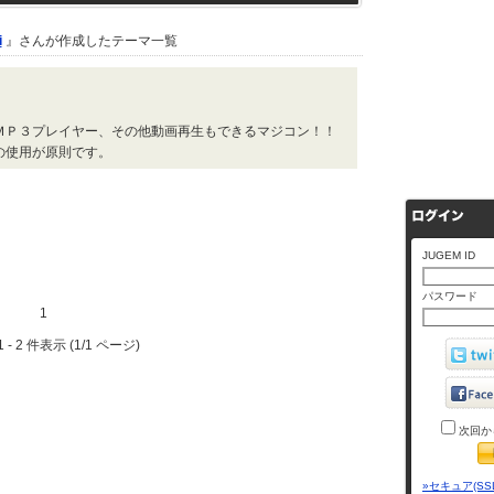
i
』さんが作成したテーマ一覧
ＭＰ３プレイヤー、その他動画再生もできるマジコン！！
の使用が原則です。
JUGEM ID
パスワード
1
 - 2 件表示 (1/1 ページ)
次回か
»セキュア(SS