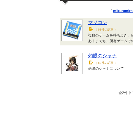
『
mikurumira
マジコン
（
68件の記事
）
複数のゲームを持ち歩き、
あくまでも、所有ゲームで
灼眼のシャナ
（
63件の記事
）
灼眼のシャナについて
全2件中 1