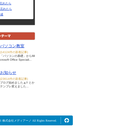
Dを忘れたら
を忘れたら
作成
パソコン教室
(14124件の新着記事)
「パソコンの基礎」からMi
crosoft Office Speciali...
お知らせ
(23614件の新着記事)
ブログ始めましたぁ!! とか
テンプレ変えました...
2021 株式会社メディアーノ All Rights Reserved.