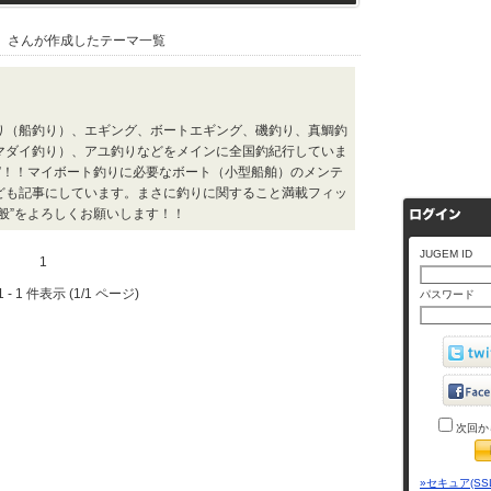
』さんが作成したテーマ一覧
り（船釣り）、エギング、ボートエギング、磯釣り、真鯛釣
マダイ釣り）、アユ釣りなどをメインに全国釣紀行していま
”！！マイボート釣りに必要なボート（小型船舶）のメンテ
ども記事にしています。まさに釣りに関すること満載フィッ
般”をよろしくお願いします！！
JUGEM ID
1
 - 1 件表示 (1/1 ページ)
パスワード
次回か
»セキュア(SS