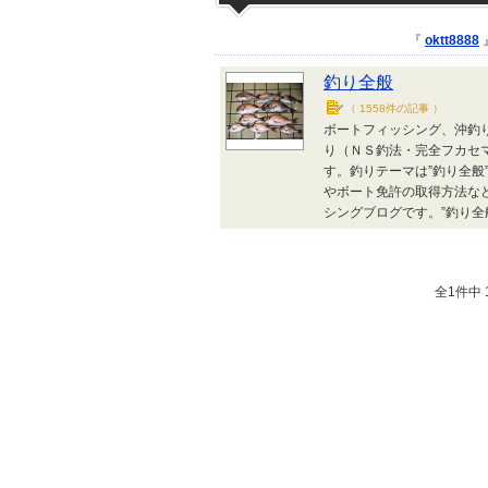
『
oktt8888
釣り全般
（
1558件の記事
）
ボートフィッシング、沖釣
り（ＮＳ釣法・完全フカセ
す。釣りテーマは”釣り全般
やボート免許の取得方法な
シングブログです。”釣り全
全1件中 1