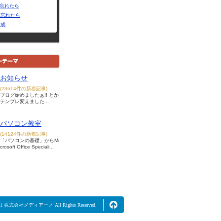
Dを忘れたら
を忘れたら
作成
お知らせ
(23614件の新着記事)
ブログ始めましたぁ!! とか
テンプレ変えました...
パソコン教室
(14124件の新着記事)
「パソコンの基礎」からMi
crosoft Office Speciali...
2021 株式会社メディアーノ All Rights Reserved.