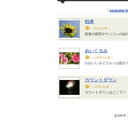
『
osusume-b
戦車
（
6件の記事
）
戦車の模型やラジコンの紹
ぬいぐるみ
（
149件の記事
）
かわいいヌイグルミの紹介
カウントダウン
（
13件の記事
）
カウントダウンはどこで？
全3件中 1