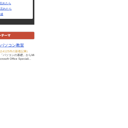
Dを忘れたら
を忘れたら
作成
パソコン教室
(14125件の新着記事)
「パソコンの基礎」からMi
crosoft Office Speciali...