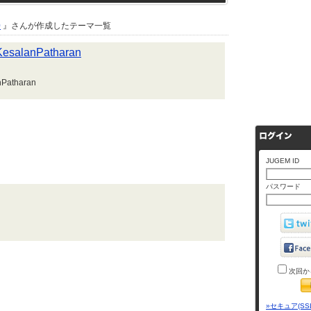
0
』さんが作成したテーマ一覧
lanPatharan
atharan
JUGEM ID
パスワード
次回か
»セキュア(SS