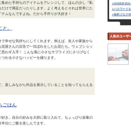
に集めた手持ちのアイテムをアレンジして、ほんの少し『私
»JUGEM I
れだけで満足だったりします。よく考えるとそれは世界にた
»パスワード
イテムなんですよね。だから手作りが大好き！
»無料ブログ
こと。
けで幸せな気持ちにしてくれます。例えば、友人や家族から
お花屋さんの店先で一目ぼれをしたお花たち。ウェブショッ
て思わず入手！ こんな風に小さなサプライズにさりげなく
まつわる小さなハッピーを綴ります。
ど、楽しみながら作品を展示していることを知ってもらえる
ちごはん
が好き。自分の好みを大胆に取り入れて、ちょっぴり栄養の
分本位にご飯を楽しんでます。