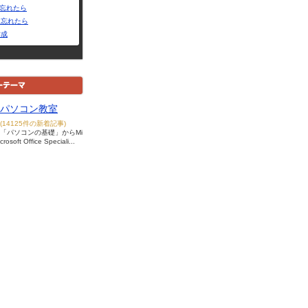
Dを忘れたら
を忘れたら
作成
パソコン教室
(14125件の新着記事)
「パソコンの基礎」からMi
crosoft Office Speciali...