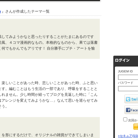
n
』さんが作成したテーマ一覧
稿してみようかなと思ったりすることがたまにあるのです
絵風、４コマ漫画的なもの。本格的なものから、果ては落書
く何でもかんでもアリです！ 自分勝手にプチ・アートを愉
JUGEM ID
。楽しいことがあった時、悲しいことがあった時、ふと思い
パスワード
ます。編むことはもう生活の一部であり、呼吸をすることと
しれません。少し時間が経ってブログを見返した時に「こん
はアレンジを変えてみようかな…」なんて思いを巡らせてみ
そう。
次回か
』を形にするだけで、オリジナルの雑貨ができてしまいま
»セキュア(SS