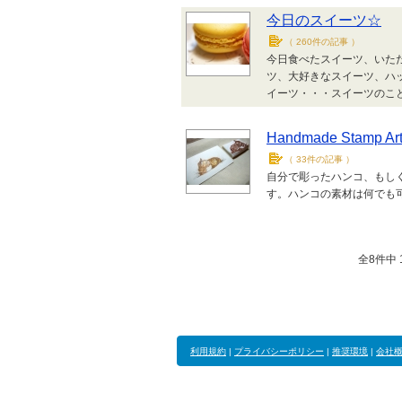
今日のスイーツ☆
（
260件の記事
）
今日食べたスイーツ、いた
ツ、大好きなスイーツ、ハ
イーツ・・・スイーツのこ
Handmade Stamp Ar
（
33件の記事
）
自分で彫ったハンコ、もし
す。ハンコの素材は何でも
全8件中 1
利用規約
|
プライバシーポリシー
|
推奨環境
|
会社