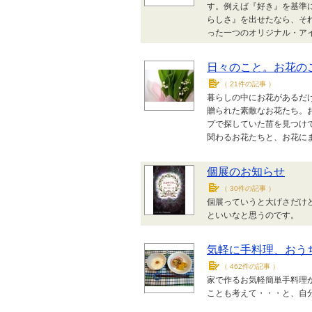
す。例えば『好き』を基準
らしさ』を出せたなら、そ
った一つのオリジナル・ア
日々のこと。お花の
（
21件の記事
）
暮らしの中にお花があるだ
贈られた素敵なお花たち。
プで探していた苗を見つけ
関わるお花たちと、お花に
個展のお知らせ
（
30件の記事
）
個展っていうと大げさだけ
といいなと思うのです。
気軽に手料理、おう
（
462件の記事
）
家で作るお気軽簡単手料理
ことも考えて・・・と、自