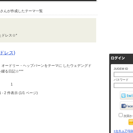
さんが作成したテーマ一覧
ドレス☆*
ドレス)
、オードリー・ヘップバーンをテーマに したウェデングド
JUGEM ID
を綴る日記☆***
パスワード
1
 - 2 件表示 (1/1 ページ)
次回か
»セキュア(SS