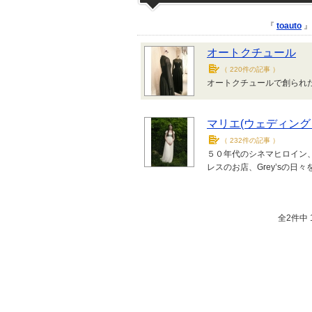
『
toauto
』
オートクチュール
（
220件の記事
）
オートクチュールで創られた
マリエ(ウェディング
（
232件の記事
）
５０年代のシネマヒロイン
レスのお店、Grey’sの日々
全2件中 1