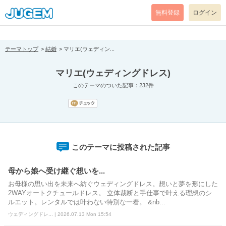
[pear_error: message="Success" code=0 mode=return level=notice
prefix="" info=""]
無料登録
ログイン
テーマトップ
結婚
マリエ(ウェディン...
マリエ(ウェディングドレス)
このテーマのついた記事：232件
このテーマに投稿された記事
母から娘へ受け継ぐ想いを...
お母様の思い出を未来へ紡ぐウェディングドレス。想いと夢を形にした
2WAYオートクチュールドレス。 立体裁断と手仕事で叶える理想のシ
ルエット。レンタルでは叶わない特別な一着。 &nb...
ウェディングドレ... | 2026.07.13 Mon 15:54