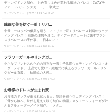
ディングドレス制作。 お色直しは色が変わる魔法のドレス！2WAYテ
ィアードバルーンスカート。 挙式は...
ウェディングドレ... | 2025.11.29 Sat 19:43
繊細な美を紡ぐ一針！リバ...
中世ヨーロッパの優美を纏う。アトリエで咲くリバレース刺繍のウェデ
ィングドレス！ 花嫁の理想を形に。ティアードスカートに施すフラン
スリバレースの手仕事。 日本のアト...
ウェディングドレ... | 2025.10.21 Tue 11:17
フラワーガールやリングガ...
小さなプリンセスのための特別な一着！子供用ウェディングドレス・オ
ーダーメイド。 上品で可愛い♡ 結婚式に映えるフラワーガール・リン
グガール衣装。 結婚式の大役...
ウェディングドレ... | 2025.09.23 Tue 17:02
お母様のドレスが生まれ変...
お母様のドレスが生まれ変わる日。物語を纏うウェディングドレス！
「母から娘へ、世代を超えて咲く純白の物語」メタモールフォーゼが叶
えるフルオーダーメイド制作。 メタ...
ウェディングドレ... | 2025.08.04 Mon 14:34