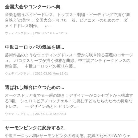
全国大会やコンクールへ向...
音楽を纏うネイビードレス。トップス・刺繍・ビーディングで描く“舞
台映え”の美学！ 全国大会へ向けた一着。ピアニストのためのオーダー
メイドドレス制作。 い...
ウェディングドレ... | 2026.05.19 Tue 12:39
中世ヨーロッパの気品を纏...
芸術作品のようなウェディングドレス！蕾から咲き誇る薔薇のコサージ
ュ。 パコダスリーブが描く優雅な曲線。中世調アンティークドレスの
舞台裏。 中世ヨーロッパの薫りを纏...
ウェディングドレ... | 2026.03.02 Mon 12:01
選ばれし舞台に立つための...
オーケストラと奏でる一瞬の輝き！デザイナーがコンセプトから構成す
る1着。 シュロスピアノコンチェルトに挑む子どもたちのための特別な
ドレス。 ― デザイン画とヒヤリング...
ウェディングドレ... | 2026.01.10 Sat 09:11
サーモンピンクに変身する2...
中世ヨーロッパ調×サーモンピンクの透明感。花嫁のための2WAYウェ