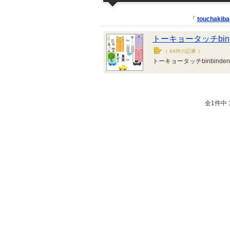
『
touchakiba
トーキョータッチbinb
（
64件の記事
）
トーキョータッチbinbin
全1件中 1