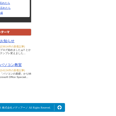
Dを忘れたら
を忘れたら
作成
お知らせ
(23614件の新着記事)
ブログ始めましたぁ!! とか
テンプレ変えました...
パソコン教室
(14124件の新着記事)
「パソコンの基礎」からMi
crosoft Office Speciali...
2021 株式会社メディアーノ All Rights Reserved.