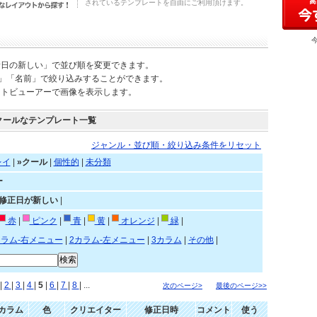
されているテンプレートを自由にご利用頂けます。
新日の新しい」で並び順を変更できます。
)」「名前」で絞り込みすることができます。
ートビューアーで画像を表示します。
クールなテンプレート一覧
ジャンル・並び順・絞り込み条件をリセット
レイ
|
»クール
|
個性的
|
未分類
ー
»修正日が新しい
|
赤
|
ピンク
|
青
|
黄
|
オレンジ
|
緑
|
カラム-右メニュー
|
2カラム-左メニュー
|
3カラム
|
その他
|
|
2
|
3
|
4
|
5
|
6
|
7
|
8
| ...
次のページ>
最後のページ>>
カラム
色
クリエイター
修正日時
コメント
使う