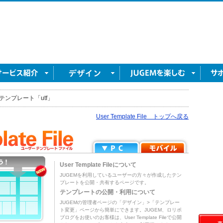
テンプレート「utf」
User Template File トップへ戻る
User Template Fileについて
JUGEMを利用しているユーザーの方々が作成したテン
プレートを公開・共有するページです。
テンプレートの公開・利用について
JUGEMの管理者ページの「デザイン」>「テンプレー
ト変更」ページから簡単にできます。JUGEM、ロリポ
ブログをお使いのお客様は、User Template Fileで公開