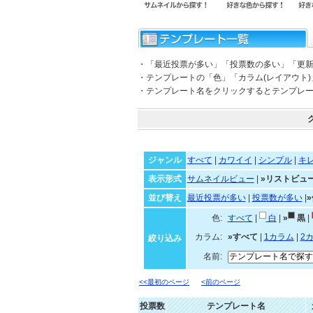
・「最近投票が多い」「投票数の多い」「更
・テンプレートの「色」「カラム(レイアウト
・テンプレート名をクリックするとテンプレ
ジャンル
すべて
|
カワイイ
|
シンプル
|
キ
表示形式
サムネイルビュー
|
»リストビュ
並び替え
最近投票が多い
|
投票数が多い
|
色:
すべて
|
白
|
»
黒
|
カラム:
»すべて
|
1カラム
|
2
絞り込み
名前:
<<最初のページ
<前のページ
投票数
テンプレート名