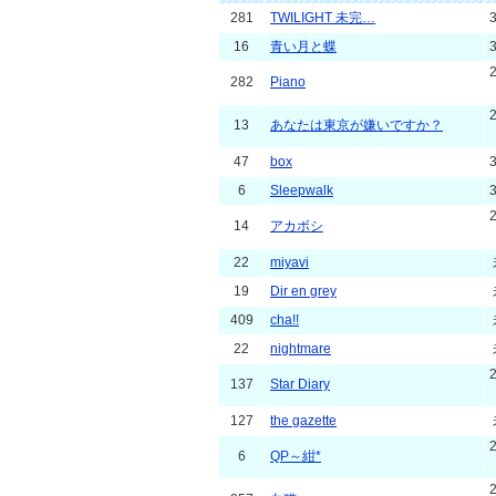
281
TWILIGHT 未完…
16
青い月と蝶
282
Piano
13
あなたは東京が嫌いですか？
47
box
6
Sleepwalk
14
アカボシ
22
miyavi
19
Dir en grey
409
cha!!
22
nightmare
137
Star Diary
127
the gazette
6
QP～紺*