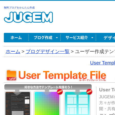
無料ブログをかんたん作成
ホーム
>
ブログデザイン一覧
>
ユーザー作成テンプ
User Tem
User 
JUGE
方々が
開・共