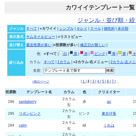
カワイイテンプレート一覧
ジャンル・並び順・絞
ジャンル
すべて
|
»カワイイ
|
シンプル
|
キレイ
|
クール
|
個性的
|
未分類
表示形式
サムネイルビュー
|
»リストビュー
並び替え
最近投票が多い
|
»投票数が多い
|
修正日が新しい
|
色:
»すべて
|
白
|
黒
|
赤
|
ピンク
|
青
|
黄
|
オ
カラム:
すべて
|
1カラム
|
»2カラム-右メニュー
|
2カラム-左メ
絞り込み
名前:
|
1
|
2
|
3
|
4
|
5
|
6
|
7
| ...
<前のページ
投票数
テンプレート名
カラム
色
クリエイター
2カラム
296
santaberry
赤
ao
1
右
2カラム
295
リボンピンク
ピンク
東京仔兎
1
右
2カラム
284
calm
緑
くれは
1
右
2カラム