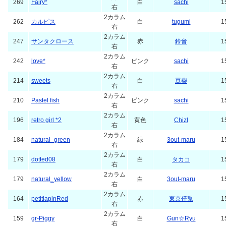
269
Fairy*
白
sachi
1
右
2カラム
262
カルピス
白
tugumi
1
右
2カラム
247
サンタクロース
赤
鈴音
1
右
2カラム
242
love*
ピンク
sachi
1
右
2カラム
214
sweets
白
豆柴
1
右
2カラム
210
Pastel fish
ピンク
sachi
1
右
2カラム
196
retro girl *2
黄色
Chizl
1
右
2カラム
184
natural_green
緑
3out-maru
1
右
2カラム
179
dotted08
白
タカコ
1
右
2カラム
179
natural_yellow
白
3out-maru
1
右
2カラム
164
petitlapinRed
赤
東京仔兎
1
右
2カラム
159
gr-Piggy
白
Gun☆Ryu
1
右