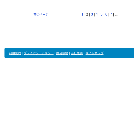
|
1
|
2
|
3
|
4
|
5
|
6
|
7
| ...
<前のページ
利用規約
|
プライバシーポリシー
|
推奨環境
|
会社概要
|
サイトマップ