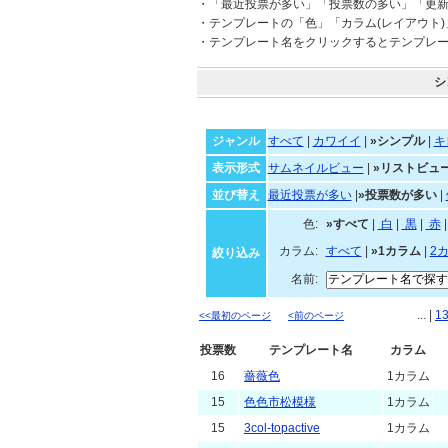
・「最近投票が多い」「投票数の多い」「更
・テンプレートの「色」「カラム(レイアウト
・テンプレート名をクリックするとテンプレ
シ
ジャンル
すべて
|
カワイイ
|
»シンプル
|
キ
表示形式
サムネイルビュー
|
»リストビュ
並び替え
最近投票が多い
|
»投票数が多い
|
色:
»すべて
|
白
|
黒
|
カラム:
すべて
|
»1カラム
|
2
絞り込み
名前:
... |
1
<<最初のページ
<前のページ
投票数
テンプレート名
カラム