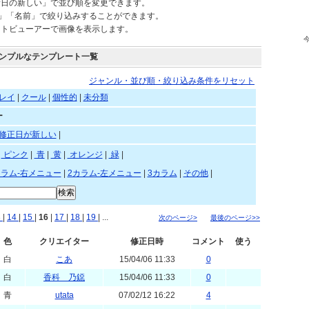
されているテンプレートを自由にご利用頂けます。
新日の新しい」で並び順を変更できます。
)」「名前」で絞り込みすることができます。
ートビューアーで画像を表示します。
ンプルなテンプレート一覧
ジャンル・並び順・絞り込み条件をリセット
レイ
|
クール
|
個性的
|
未分類
ー
修正日が新しい
|
赤
|
ピンク
|
青
|
黄
|
オレンジ
|
緑
|
カラム-右メニュー
|
2カラム-左メニュー
|
3カラム
|
その他
|
3
|
14
|
15
|
16
|
17
|
18
|
19
| ...
次のページ>
最後のページ>>
色
クリエイター
修正日時
コメント
使う