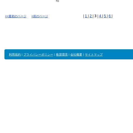
右
|
1
|
2
|
3
|
4
|
5
|
6
|
<<最初のページ
<前のページ
利用規約
|
プライバシーポリシー
|
推奨環境
|
会社概要
|
サイトマップ