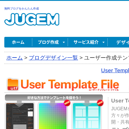
無料ブログをかんたん作成
ホーム
>
ブログデザイン一覧
>
ユーザー作成テンプ
User Tem
User 
JUGE
方々が
開・共