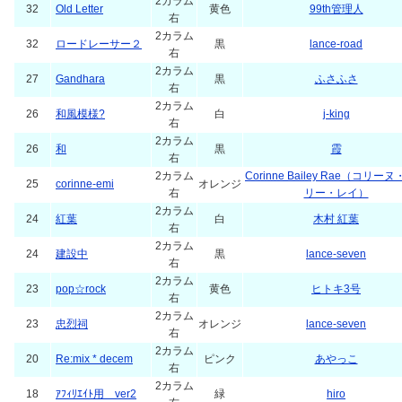
2カラム
32
Old Letter
黄色
99th管理人
右
2カラム
32
ロードレーサー２
黒
lance-road
右
2カラム
27
Gandhara
黒
ふさふさ
右
2カラム
26
和風模様?
白
j-king
右
2カラム
26
和
黒
霞
右
2カラム
Corinne Bailey Rae（コリー
25
corinne-emi
オレンジ
右
リー・レイ）
2カラム
24
紅葉
白
木村 紅葉
右
2カラム
24
建設中
黒
lance-seven
右
2カラム
23
pop☆rock
黄色
ヒトキ3号
右
2カラム
23
忠烈祠
オレンジ
lance-seven
右
2カラム
20
Re:mix * decem
ピンク
あやっこ
右
2カラム
18
ｱﾌｨﾘｴｲﾄ用 ver2
緑
hiro