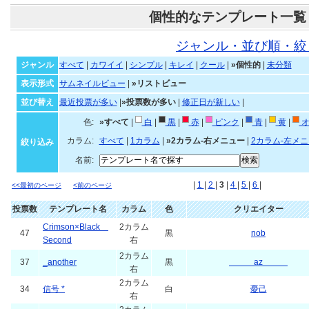
個性的なテンプレート一覧
ジャンル・並び順・絞
ジャンル
すべて
|
カワイイ
|
シンプル
|
キレイ
|
クール
|
»個性的
|
未分類
表示形式
サムネイルビュー
|
»リストビュー
並び替え
最近投票が多い
|
»投票数が多い
|
修正日が新しい
|
色:
»すべて
|
白
|
黒
|
赤
|
ピンク
|
青
|
黄
|
オ
カラム:
すべて
|
1カラム
|
»2カラム-右メニュー
|
2カラム-左メ
絞り込み
名前:
|
1
|
2
|
3
|
4
|
5
|
6
|
<<最初のページ
<前のページ
投票数
テンプレート名
カラム
色
クリエイター
Crimson×Black
2カラム
47
黒
nob
Second
右
2カラム
37
_another
黒
az
右
2カラム
34
信号 *
白
憂己
右