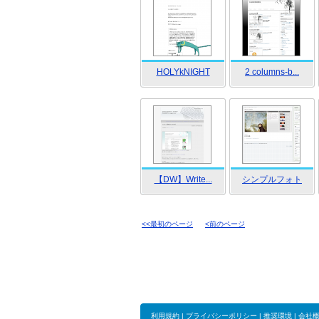
HOLYkNIGHT
2 columns-b...
【DW】Write...
シンプルフォト
<<最初のページ
<前のページ
利用規約
|
プライバシーポリシー
|
推奨環境
|
会社