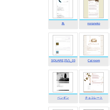
鳥
noraneko
SQUARE;凹凸_03
Cat room
ペンギン
チョコレート