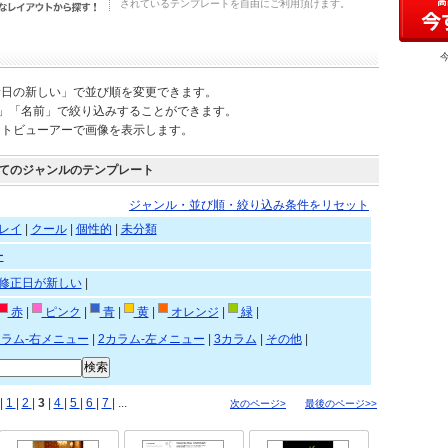
されているテンプレートを自由にご利用頂けます。
新日の新しい」で並び順を変更できます。
)」「名前」で絞り込みすることができます。
ートビューアーで画像を表示します。
てのジャンルのテンプレート
ジャンル・並び順・絞り込み条件をリセット
レイ
|
クール
|
個性的
|
未分類
ー
修正日が新しい
|
赤
|
ピンク
|
青
|
黄
|
オレンジ
|
緑
|
カラム-右メニュー
|
2カラム-左メニュー
|
3カラム
|
その他
|
|
1
|
2
|
3
|
4
|
5
|
6
|
7
| ...
次のページ>
最後のページ>>