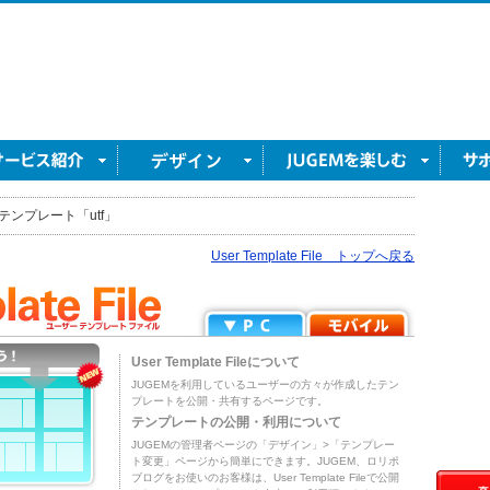
テンプレート「utf」
User Template File トップへ戻る
User Template Fileについて
JUGEMを利用しているユーザーの方々が作成したテン
プレートを公開・共有するページです。
テンプレートの公開・利用について
JUGEMの管理者ページの「デザイン」>「テンプレー
ト変更」ページから簡単にできます。JUGEM、ロリポ
ブログをお使いのお客様は、User Template Fileで公開