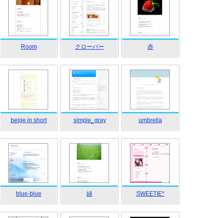
Room
クローバー
赤
beige in short
simple_gray
umbrella
blue-blue
緑
SWEETIE*