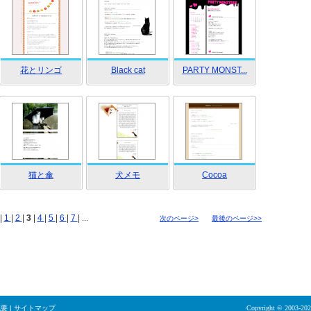
花とリンゴ
Black cat
PARTY MONST...
猫と傘
犬メモ
Cocoa
|
1
|
2
|
3
|
4
|
5
|
6
|
7
| ...
次のページ>
最後のページ>>
概要
|
サイトマップ
Copyright © 2003-