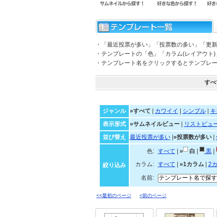
・「最近投票が多い」「投票数の多い」「更
・テンプレートの「色」「カラム(レイアウト
・テンプレート名をクリックするとテンプレ
すべ
ジャンル
»すべて
|
カワイイ
|
シンプル
|
キ
表示形式
»サムネイルビュー
|
リストビュ
並び替え
最近投票が多い
|
»投票数が多い
|
色:
すべて
|
»
白
|
黒
|
カラム:
すべて
|
»1カラム
|
2
絞り込み
名前:
<<最初のページ
<前のページ