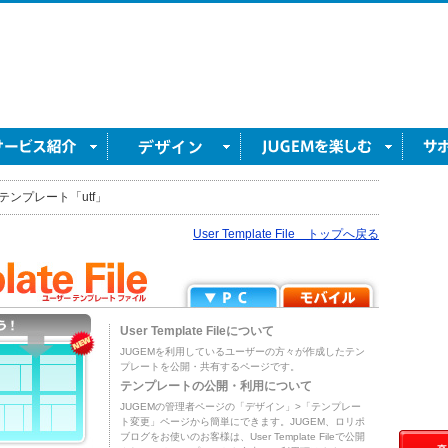
テンプレート「utf」
User Template File トップへ戻る
User Template Fileについて
JUGEMを利用しているユーザーの方々が作成したテン
プレートを公開・共有するページです。
テンプレートの公開・利用について
JUGEMの管理者ページの「デザイン」>「テンプレー
ト変更」ページから簡単にできます。JUGEM、ロリポ
ブログをお使いのお客様は、User Template Fileで公開