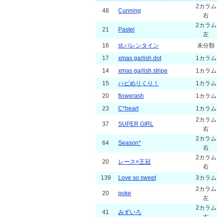
2カラム
48
Cunning
右
2カラム
21
Pastel
左
16
st.バレンタイン
未分類
17
xmas garlish.dot
1カラム
14
xmas garlish.stripe
1カラム
15
ハピめりくり！
1カラム
20
flowerash
1カラム
23
C*heart
1カラム
2カラム
37
SUPER GIRL
右
2カラム
64
Season*
右
2カラム
20
レース×王冠
右
139
Love so sweet
3カラム
2カラム
20
poke
左
2カラム
41
みずいろ