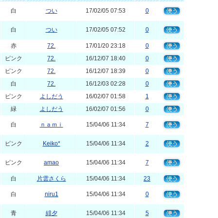
白
つい
17/02/05 07:53
0
白
つい
17/02/05 07:52
0
赤
72.
17/01/20 23:18
0
ピンク
72.
16/12/07 18:40
0
ピンク
72.
16/12/07 18:39
0
白
72.
16/12/03 02:28
0
ピンク
よしだう
16/02/07 01:58
1
緑
よしだう
16/02/07 01:56
0
白
ｎａｍｉ
15/04/06 11:34
7
ピンク
Keiko*
15/04/06 11:34
2
ピンク
amao
15/04/06 11:34
7
白
片雲さくら
15/04/06 11:34
23
白
niru1
15/04/06 11:34
0
青
緋夕
15/04/06 11:34
5