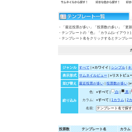
・「最近投票が多い」「投票数の多い」「更
・テンプレートの「色」「カラム(レイアウト
・テンプレート名をクリックするとテンプレ
ジャンル
すべて
|
»カワイイ
|
シンプル
|
キ
表示形式
サムネイルビュー
|
»リストビュ
並び替え
最近投票が多い
|
投票数が多い
|
色:
»すべて
|
白
|
黒
|
カラム:
»すべて
|
1カラム
|
2
絞り込み
名前:
投票数
テンプレート名
カラム