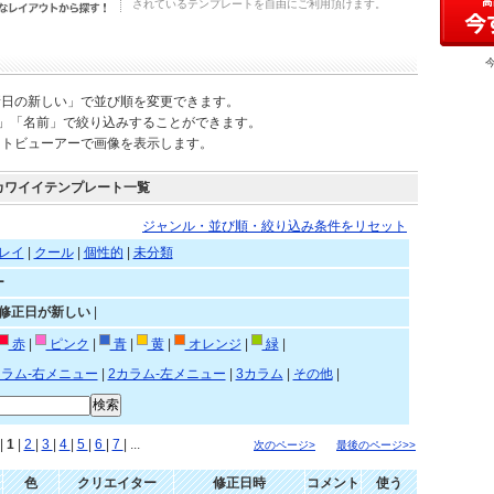
されているテンプレートを自由にご利用頂けます。
新日の新しい」で並び順を変更できます。
)」「名前」で絞り込みすることができます。
ートビューアーで画像を表示します。
カワイイテンプレート一覧
ジャンル・並び順・絞り込み条件をリセット
レイ
|
クール
|
個性的
|
未分類
ー
»修正日が新しい
|
赤
|
ピンク
|
青
|
黄
|
オレンジ
|
緑
|
カラム-右メニュー
|
2カラム-左メニュー
|
3カラム
|
その他
|
|
1
|
2
|
3
|
4
|
5
|
6
|
7
| ...
次のページ>
最後のページ>>
色
クリエイター
修正日時
コメント
使う