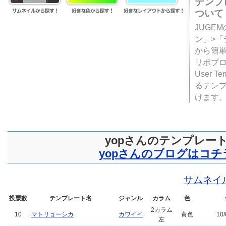
テンプ
ついて
JUGE
ン」>
から簡単
リポブ
User T
るテン
けます
yopさんのテンプレー
yopさんのブログはコチ
サムネイ
投票数
テンプレート名
ジャンル
カラム
色
2カラム
10
マトリョーシカ
カワイイ
黄色
10/
左