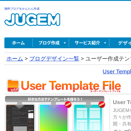
無料ブログをかんたん作成
ホーム
>
ブログデザイン一覧
>
ユーザー作成テンプ
User Tem
User 
JUGE
方々が
開・共