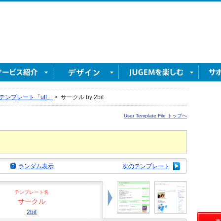
テンプレート「utf」
>
サークル by 2bit
User Template File トップヘ
ランダム表示
次のテンプレート
テンプレート名
サークル
2bit