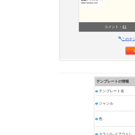
コメント：
41
このテ
テンプレートの情報
テンプレート名
ジャンル
色
カラム(レイアウト)