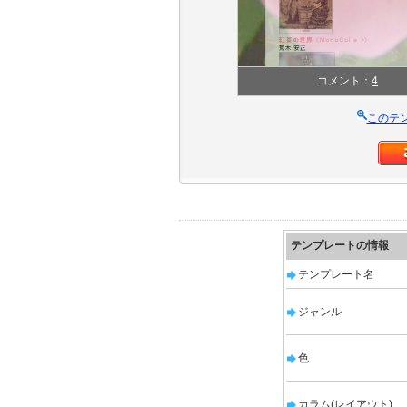
コメント：
4
このテ
テンプレートの情報
テンプレート名
ジャンル
色
カラム(レイアウト)