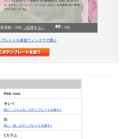
投票数：506
（投票する）
：0件
ンプレートを新規ウィンドウで開く
Pink rose
キレイ
同じ「ジャンル」のテンプレートを探す»
白
同じ「色」のテンプレートを探す»
1カラム