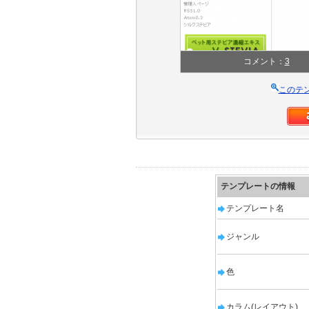
コメント：
3
このテ
テンプレートの情報
テンプレート名
ジャンル
色
カラム(レイアウト)