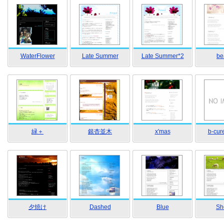
WaterFlower
Late Summer
Late Summer*2
be
緑＋
銀杏並木
x'mas
b-cure
夕焼け
Dashed
Blue
Sh