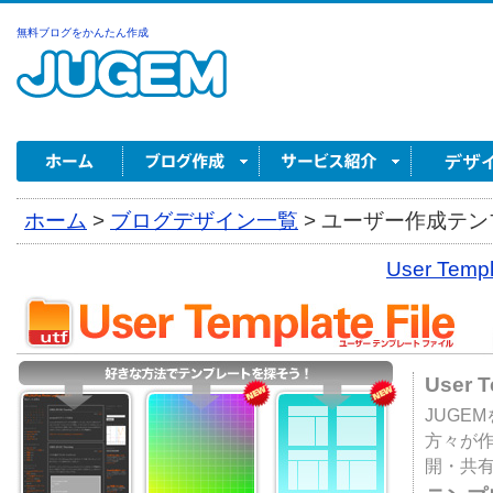
無料ブログをかんたん作成
ホーム
>
ブログデザイン一覧
>
ユーザー作成テンプ
User Tem
User 
JUGE
方々が
開・共