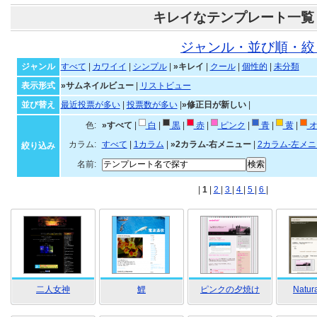
キレイなテンプレート一覧
ジャンル・並び順・絞
ジャンル
すべて
|
カワイイ
|
シンプル
|
»キレイ
|
クール
|
個性的
|
未分類
表示形式
»サムネイルビュー
|
リストビュー
並び替え
最近投票が多い
|
投票数が多い
|
»修正日が新しい
|
色:
»すべて
|
白
|
黒
|
赤
|
ピンク
|
青
|
黄
|
オ
カラム:
すべて
|
1カラム
|
»2カラム-右メニュー
|
2カラム-左メ
絞り込み
名前:
|
1
|
2
|
3
|
4
|
5
|
6
|
二人女神
鯉
ピンクの夕焼け
Natura