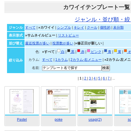
カワイイテンプレート一覧
ジャンル・並び順・絞
ジャンル
すべて
|
»カワイイ
|
シンプル
|
キレイ
|
クール
|
個性的
|
未分類
表示形式
»サムネイルビュー
|
リストビュー
並び替え
最近投票が多い
|
投票数が多い
|
»修正日が新しい
|
色:
»すべて
|
白
|
黒
|
赤
|
ピンク
|
青
|
黄
|
オ
カラム:
すべて
|
1カラム
|
2カラム-右メニュー
|
»2カラム-左メ
絞り込み
名前:
|
1
|
2
|
3
|
4
|
5
|
6
|
7
| ...
Pastel
poke
usagi(2)
s