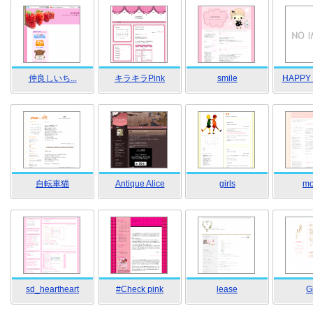
仲良しいち...
キラキラPink
smile
HAPPY 
自転車猫
Antique Alice
girls
m
sd_heartheart
#Check pink
lease
Gi