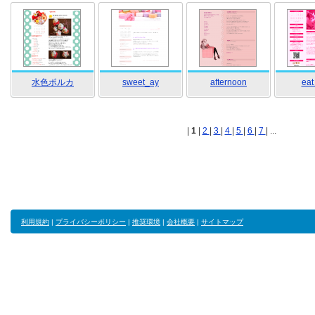
水色ポルカ
sweet_ay
afternoon
eat
|
1
|
2
|
3
|
4
|
5
|
6
|
7
| ...
利用規約
|
プライバシーポリシー
|
推奨環境
|
会社概要
|
サイトマップ