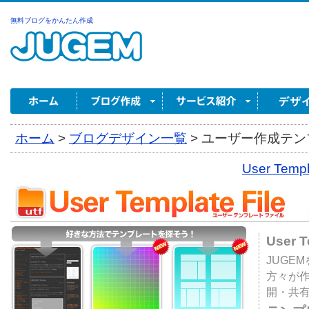
無料ブログをかんたん作成
ホーム
>
ブログデザイン一覧
>
ユーザー作成テンプ
User Tem
User 
JUGE
方々が
開・共