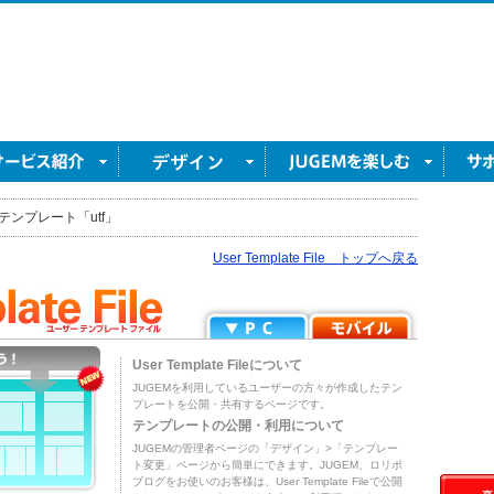
テンプレート「utf」
User Template File トップへ戻る
User Template Fileについて
JUGEMを利用しているユーザーの方々が作成したテン
プレートを公開・共有するページです。
テンプレートの公開・利用について
JUGEMの管理者ページの「デザイン」>「テンプレー
ト変更」ページから簡単にできます。JUGEM、ロリポ
ブログをお使いのお客様は、User Template Fileで公開