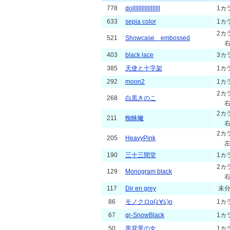
778
dollllllllllllllllll
1カ
633
sepia color
1カ
2カ
521
Showcase embossed
403
black lace
3カ
385
天使と十字架
1カ
292
moon2
1カ
2カ
268
白黒きのこ
2カ
211
蜘蛛蠍
2カ
205
HeavyPink
190
三十三間堂
1カ
2カ
129
Monogram black
117
Dir en grey
未
86
モノクロo(≧∀≦)o
1カ
67
gr-SnowBlack
1カ
50
黒背景の女
1カ