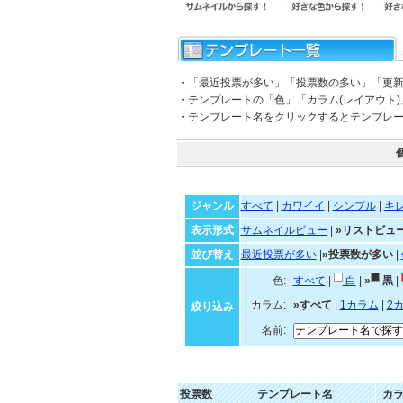
・「最近投票が多い」「投票数の多い」「更
・テンプレートの「色」「カラム(レイアウト
・テンプレート名をクリックするとテンプレ
ジャンル
すべて
|
カワイイ
|
シンプル
|
キ
表示形式
サムネイルビュー
|
»リストビュ
並び替え
最近投票が多い
|
»投票数が多い
|
色:
すべて
|
白
|
»
黒
|
カラム:
»すべて
|
1カラム
|
2
絞り込み
名前:
投票数
テンプレート名
カ