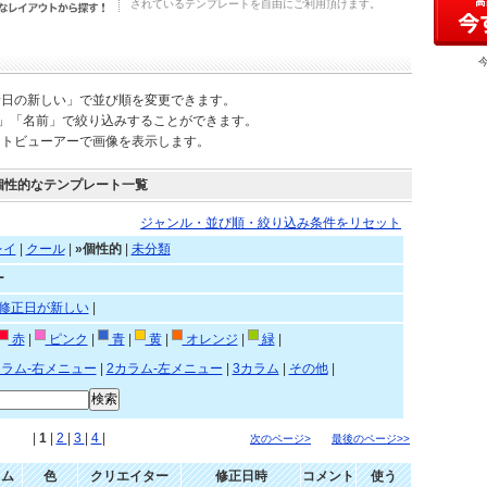
されているテンプレートを自由にご利用頂けます。
新日の新しい」で並び順を変更できます。
)」「名前」で絞り込みすることができます。
ートビューアーで画像を表示します。
個性的なテンプレート一覧
ジャンル・並び順・絞り込み条件をリセット
レイ
|
クール
|
»個性的
|
未分類
ー
修正日が新しい
|
赤
|
ピンク
|
青
|
黄
|
オレンジ
|
緑
|
カラム-右メニュー
|
2カラム-左メニュー
|
3カラム
|
その他
|
|
1
|
2
|
3
|
4
|
次のページ>
最後のページ>>
ラム
色
クリエイター
修正日時
コメント
使う