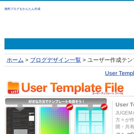
無料ブログをかんたん作成
ホーム
>
ブログデザイン一覧
>
ユーザー作成テンプ
User Tem
User 
JUGE
方々が
開・共