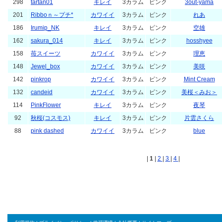
298
tartan01
キレイ
3カラム
ピンク
3out-yama
201
Ribboｎ～プチ*
カワイイ
3カラム
ピンク
れあ
186
Irumip_NK
キレイ
3カラム
ピンク
空雄
162
sakura_014
キレイ
3カラム
ピンク
hosshyee
158
苺スイーツ
カワイイ
3カラム
ピンク
理恵
148
Jewel_box
カワイイ
3カラム
ピンク
美咲
142
pinkrop
カワイイ
3カラム
ピンク
Mint Cream
132
candeid
カワイイ
3カラム
ピンク
美桜＜みお＞
114
PinkFlower
キレイ
3カラム
ピンク
夜琴
92
秋桜(コスモス)
キレイ
3カラム
ピンク
片雲さくら
88
pink dashed
カワイイ
3カラム
ピンク
blue
|
1
|
2
|
3
|
4
|