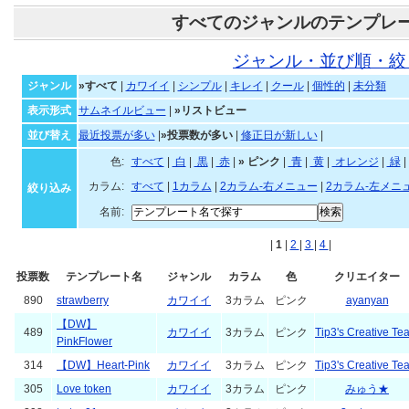
すべてのジャンルのテンプレ
ジャンル・並び順・絞
ジャンル
»すべて
|
カワイイ
|
シンプル
|
キレイ
|
クール
|
個性的
|
未分類
表示形式
サムネイルビュー
|
»リストビュー
並び替え
最近投票が多い
|
»投票数が多い
|
修正日が新しい
|
色:
すべて
|
白
|
黒
|
赤
|
»
ピンク
|
青
|
黄
|
オレンジ
|
緑
|
カラム:
すべて
|
1カラム
|
2カラム-右メニュー
|
2カラム-左メニ
絞り込み
名前:
|
1
|
2
|
3
|
4
|
投票数
テンプレート名
ジャンル
カラム
色
クリエイター
890
strawberry
カワイイ
3カラム
ピンク
ayanyan
【DW】
489
カワイイ
3カラム
ピンク
Tip3's Creative Te
PinkFlower
314
【DW】Heart-Pink
カワイイ
3カラム
ピンク
Tip3's Creative Te
305
Love token
カワイイ
3カラム
ピンク
みゅう★