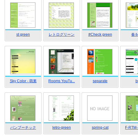
st green
レトログリーン
#Check green
春
Sky Color - 萌葱
Rooms YouTu...
separate
b
バンブーチック
letro-green
spring-cat
F-RTM-