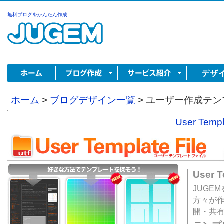
無料ブログをかんたん作成
ホーム
>
ブログデザイン一覧
>
ユーザー作成テンプ
User Tem
User 
JUGE
方々が
開・共