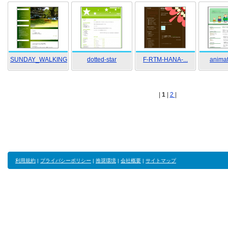
SUNDAY_WALKING
dotted-star
F-RTM-HANA-...
animat
|
1
|
2
|
利用規約
|
プライバシーポリシー
|
推奨環境
|
会社概要
|
サイトマップ