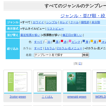
すべてのジャンルのテンプレ
ジャンル・並び順・絞
ジャンル
»すべて
|
カワイイ
|
シンプル
|
キレイ
|
クール
|
個性的
|
未分類
表示形式
»サムネイルビュー
|
リストビュー
並び替え
最近投票が多い
|
»投票数が多い
|
修正日が新しい
|
色:
すべて
|
白
|
黒
|
赤
|
ピンク
|
青
|
黄
|
オ
カラム:
すべて
|
1カラム
|
2カラム-右メニュー
|
»2カラム-左メ
絞り込み
名前:
|
1
|
2
|
2color green
こくばん
emerald green
WORLD