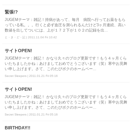
緊張!?
JUGEMテーマ：雑記！持病があって、毎月 病院へ行ってお薬をもら
っている私。。。行くと必ず血圧を測られるんだけど3ヶ月連続、高い
数値を出してついには、上が１７２下が１０２の記録を出...
と・き・ど・記 | 2011.11.04 Fri 10:42
サイトOPEN!
JUGEMテーマ：雑記！ かなり久々のブログ更新です！もう４ヶ月くら
いたちましたかね；あけましておめでとうございます（笑）寒中お見舞
い申し上げます。さて、このたびボクのホームペー...
Secret Sleepers | 2011.01.21 Fri 05:16
サイトOPEN!
JUGEMテーマ：雑記！ かなり久々のブログ更新です！もう４ヶ月くら
いたちましたかね；あけましておめでとうございます（笑）寒中お見舞
い申し上げます。さて、このたびボクのホームペー...
Secret Sleepers | 2011.01.21 Fri 05:16
BIRTHDAY!!