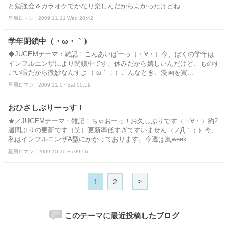
と勉強会＆カラオケでかなり楽しんだからよかったけどね...
星屑ロマン | 2009.11.11 Wed 20:42
学年閉鎖中（・ω・｀）
◆JUGEMテーマ：雑記！こんあいばーっ（・∀・）今、ぼくの学年は
インフルエンザにより閉鎖中です。休みだから嬉しいんだけど、ものす
ごい暇だから微妙なんすよ（´ω｀；）こんなとき、漫画を買...
星屑ロマン | 2009.11.07 Sat 00:59
おひさしぶりーっす！
★／JUGEMテーマ：雑記！ちゃおーっ！お久しぶりです（・∀・）約2
週間ぶりの更新です（笑）更新率低すぎてすいません（ノД｀；）今、
私はインフルエンザA型にかかっております。今週は嵐week...
星屑ロマン | 2009.10.30 Fri 09:56
>
1
2
このテーマに最近投稿したブログ