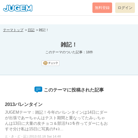
[pear_error: message="Success" code=0 mode=return level=notice
prefix="" info=""]
無料登録
ログイン
テーマトップ
日記
雑記！
雑記！
このテーマのついた記事：18件
このテーマに投稿された記事
2013バレンタイン
JUGEMテーマ：雑記！今年のバレンタインは14日にダー
が出張であーちゃんはテスト期間と重なってたみぃちゃ
んは13日に大量の友チョコ＆部活ﾁｮｺを作ってダーにもお
すそ分け私は15日に写真のﾁｮｺ...
と・き・ど・記 | 2013.02.16 Sat 14:46