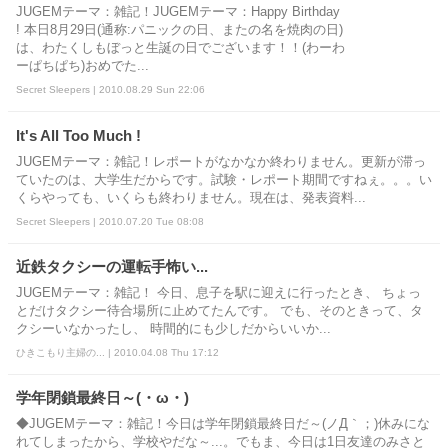
JUGEMテーマ：雑記！JUGEMテーマ：Happy Birthday
! 本日8月29日(通称:パニックの日、またの名を焼肉の日)
は、わたくしもぼっと生誕の日でございます！！(わーわ
ーぱちぱち)おめでた...
Secret Sleepers | 2010.08.29 Sun 22:06
It's All Too Much !
JUGEMテーマ：雑記！レポートがなかなか終わりません。更新が滞っ
ていたのは、大学生だからです。試験・レポート期間ですねぇ。。。い
くらやっても、いくらも終わりません。現在は、発表資料...
Secret Sleepers | 2010.07.20 Tue 08:08
近鉄タクシーの運転手怖い...
JUGEMテーマ：雑記！ 今日、息子を駅に迎えに行ったとき、 ちょっ
とだけタクシー待合場所に止めてたんです。 でも、そのときって、タ
クシーいなかったし、 時間的にも少しだからいいか...
ひきこもり主婦の... | 2010.04.08 Thu 17:12
学年閉鎖最終日～(・ω・)
◆JUGEMテーマ：雑記！今日は学年閉鎖最終日だ～(ノД｀；)休みにな
れてしまったから、学校やだな～...。でもま、今日は1日友達のみさと