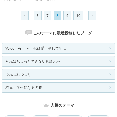
Voice Art ～ ... | 2010.04.06 Tue 23:31
<
>
6
7
8
9
10
このテーマに最近投稿したブログ
Voice Art ～ 歌は愛、そして祈...
それはちょっとできない相談ね～
つれづれつづり
赤鬼 学生になるの巻
人気のテーマ