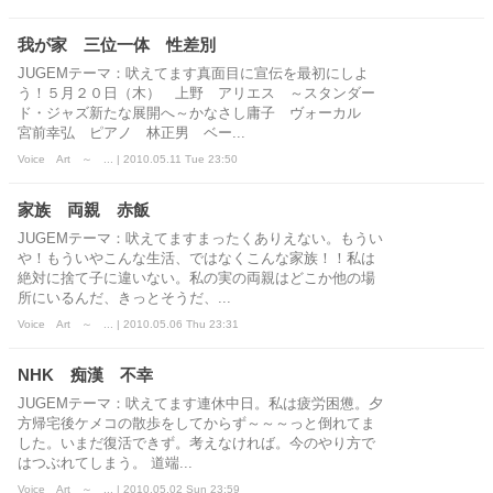
我が家 三位一体 性差別
JUGEMテーマ：吠えてます真面目に宣伝を最初にしよ
う！５月２０日（木） 上野 アリエス ～スタンダー
ド・ジャズ新たな展開へ～かなさし庸子 ヴォーカル
宮前幸弘 ピアノ 林正男 ベー...
Voice Art ～ ... | 2010.05.11 Tue 23:50
家族 両親 赤飯
JUGEMテーマ：吠えてますまったくありえない。もうい
や！もういやこんな生活、ではなくこんな家族！！私は
絶対に捨て子に違いない。私の実の両親はどこか他の場
所にいるんだ、きっとそうだ、...
Voice Art ～ ... | 2010.05.06 Thu 23:31
NHK 痴漢 不幸
JUGEMテーマ：吠えてます連休中日。私は疲労困憊。夕
方帰宅後ケメコの散歩をしてからず～～～っと倒れてま
した。いまだ復活できず。考えなければ。今のやり方で
はつぶれてしまう。 道端...
Voice Art ～ ... | 2010.05.02 Sun 23:59