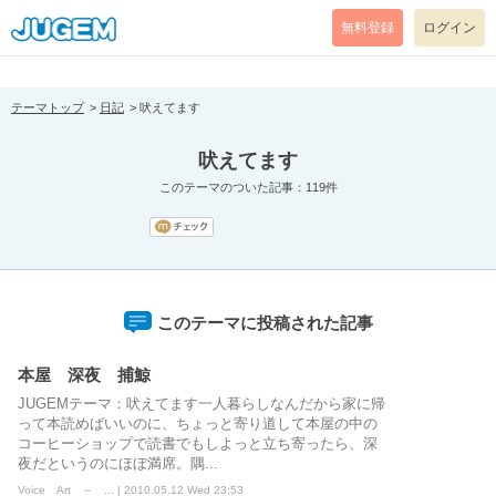
[pear_error: message="Success" code=0 mode=return level=notice
prefix="" info=""]
無料登録
ログイン
テーマトップ
日記
吠えてます
吠えてます
このテーマのついた記事：119件
このテーマに投稿された記事
本屋 深夜 捕鯨
JUGEMテーマ：吠えてます一人暮らしなんだから家に帰
って本読めばいいのに、ちょっと寄り道して本屋の中の
コーヒーショップで読書でもしよっと立ち寄ったら、深
夜だというのにほぼ満席。隅...
Voice Art ～ ... | 2010.05.12 Wed 23:53