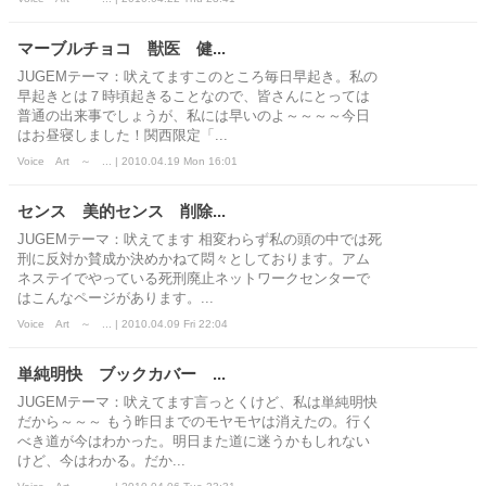
マーブルチョコ 獣医 健...
JUGEMテーマ：吠えてますこのところ毎日早起き。私の
早起きとは７時頃起きることなので、皆さんにとっては
普通の出来事でしょうが、私には早いのよ～～～～今日
はお昼寝しました！関西限定「...
Voice Art ～ ... | 2010.04.19 Mon 16:01
センス 美的センス 削除...
JUGEMテーマ：吠えてます 相変わらず私の頭の中では死
刑に反対か賛成か決めかねて悶々としております。アム
ネステイでやっている死刑廃止ネットワークセンターで
はこんなページがあります。...
Voice Art ～ ... | 2010.04.09 Fri 22:04
単純明快 ブックカバー ...
JUGEMテーマ：吠えてます言っとくけど、私は単純明快
だから～～～ もう昨日までのモヤモヤは消えたの。行く
べき道が今はわかった。明日また道に迷うかもしれない
けど、今はわかる。だか...