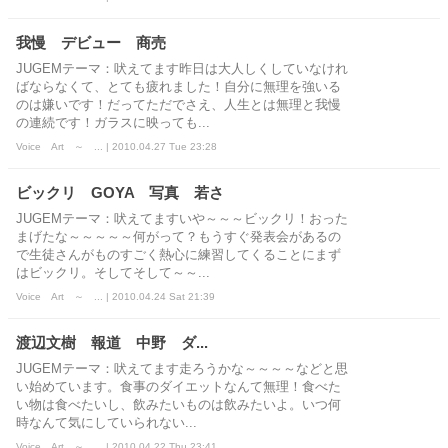
我慢 デビュー 商売
JUGEMテーマ：吠えてます昨日は大人しくしていなけれ
ばならなくて、とても疲れました！自分に無理を強いる
のは嫌いです！だってただでさえ、人生とは無理と我慢
の連続です！ガラスに映っても...
Voice Art ～ ... | 2010.04.27 Tue 23:28
ビックリ GOYA 写真 若さ
JUGEMテーマ：吠えてますいや～～～ビックリ！おった
まげたな～～～～～何がって？もうすぐ発表会があるの
で生徒さんがものすごく熱心に練習してくることにまず
はビックリ。そしてそして～～...
Voice Art ～ ... | 2010.04.24 Sat 21:39
渡辺文樹 報道 中野 ダ...
JUGEMテーマ：吠えてます走ろうかな～～～～などと思
い始めています。食事のダイエットなんて無理！食べた
い物は食べたいし、飲みたいものは飲みたいよ。いつ何
時なんて気にしていられない...
Voice Art ～ ... | 2010.04.22 Thu 23:41