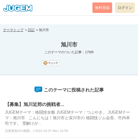
[pear_error: message="Success" code=0 mode=return level=notice
prefix="" info=""]
無料登録
ログイン
テーマトップ
日記
旭川市
旭川市
このテーマのついた記事：179件
このテーマに投稿された記事
【募集】旭川近郊の挑戦者...
JUGEMテーマ：格闘技全般 JUGEMテーマ：つぶやき。 JUGEMテー
マ：旭川市 こんにちは！旭川市と深川市の 格闘技ジム会長、竹内幸
司です。 雪解けが...
北海道旭川の格闘... | 2022.03.07 Mon 10:59