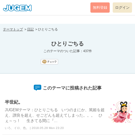
[pear_error: message="Success" code=0 mode=return level=notice
prefix="" info=""]
無料登録
ログイン
テーマトップ
日記
ひとりごちる
ひとりごちる
このテーマのついた記事：437件
このテーマに投稿された記事
半世紀。
JUGEMテーマ：ひとりごちる いつのまにか、篤姫を超
え、讃良を超え、せごどんも超えてしまった。。。 ひ
ぇ～っ！ 生きてる間に『...
いろ、イロ、色。 | 2018.05.28 Mon 23:20