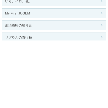
いろ、イロ、色。
My First JUGEM
那須憲昭の独り言
サダやんの奇行種
朝活の鬼
人気のテーマ
今日のこと
日々のくらし
日々徒然
今日の日記
関連カテゴリー