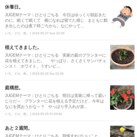
休養日。
JUGEMテーマ：ひとりごちる 今日はゆっくり朝起きた
のに、眠くて眠くて 横になれば寝てた感じ まともに動
き出したのは夜７時ごろから、なにやって...
いろ、イロ、色。 | 2018.05.27 Sun 22:30
植えてきました。
JUGEMテーマ：ひとりごちる 実家の庭のプランターに
花を植えてきました。 やっぱり、さくさくサンパチェ
ンス！ ホワイト、うすいピ...
いろ、イロ、色。 | 2018.05.26 Sat 22:30
庭構想。
JUGEMテーマ：ひとりごちる 明日は実家に帰って庭い
じりだ～ プランターに花を植える予定だけど、今年は
なにを買おうかな～？ やっぱり手入れが楽...
いろ、イロ、色。 | 2018.05.25 Fri 23:40
あと２週間。
JUGEMテーマ：ひとりごちる 我慢すればいいこと。