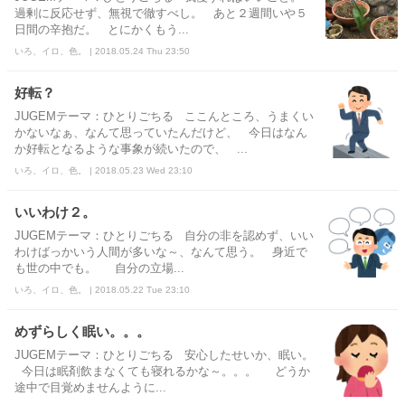
過剰に反応せず、無視で徹すべし。 あと２週間いや５
日間の辛抱だ。 とにかくもう...
いろ、イロ、色。 | 2018.05.24 Thu 23:50
好転？
JUGEMテーマ：ひとりごちる ここんところ、うまくい
かないなぁ、なんて思っていたんだけど、 今日はなん
か好転となるような事象が続いたので、 ...
いろ、イロ、色。 | 2018.05.23 Wed 23:10
いいわけ２。
JUGEMテーマ：ひとりごちる 自分の非を認めず、いい
わけばっかいう人間が多いな～、なんて思う。 身近で
も世の中でも。 自分の立場...
いろ、イロ、色。 | 2018.05.22 Tue 23:10
めずらしく眠い。。。
JUGEMテーマ：ひとりごちる 安心したせいか、眠い。
今日は眠剤飲まなくても寝れるかな～。。。 どうか
途中で目覚めませんように...