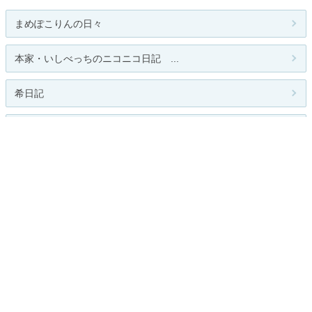
まめぽこりんの日々
本家・いしべっちのニコニコ日記 ...
希日記
夢の続きが始まりました
病気と闘うblog
人気のテーマ
今日の日記
日々のくらし
日々徒然
今日のこと
関連カテゴリー