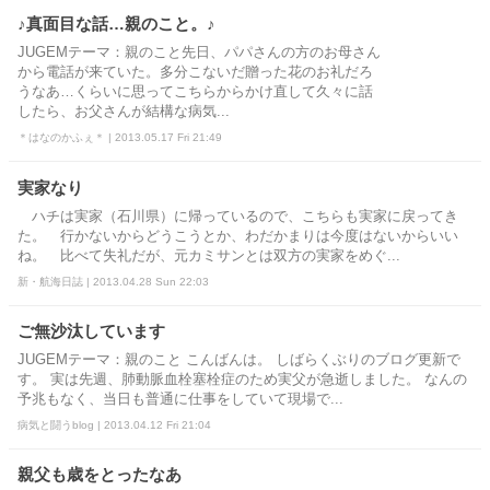
♪真面目な話…親のこと。♪
JUGEMテーマ：親のこと先日、パパさんの方のお母さん
から電話が来ていた。多分こないだ贈った花のお礼だろ
うなあ…くらいに思ってこちらからかけ直して久々に話
したら、お父さんが結構な病気...
＊はなのかふぇ＊ | 2013.05.17 Fri 21:49
実家なり
ハチは実家（石川県）に帰っているので、こちらも実家に戻ってき
た。 行かないからどうこうとか、わだかまりは今度はないからいい
ね。 比べて失礼だが、元カミサンとは双方の実家をめぐ...
新・航海日誌 | 2013.04.28 Sun 22:03
ご無沙汰しています
JUGEMテーマ：親のこと こんばんは。 しばらくぶりのブログ更新で
す。 実は先週、肺動脈血栓塞栓症のため実父が急逝しました。 なんの
予兆もなく、当日も普通に仕事をしていて現場で...
病気と闘うblog | 2013.04.12 Fri 21:04
親父も歳をとったなあ