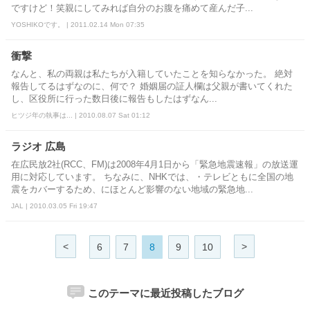
ですけど！笑親にしてみれば自分のお腹を痛めて産んだ子...
YOSHIKOです。 | 2011.02.14 Mon 07:35
衝撃
なんと、私の両親は私たちが入籍していたことを知らなかった。 絶対
報告してるはずなのに、何で？ 婚姻届の証人欄は父親が書いてくれた
し、区役所に行った数日後に報告もしたはずなん...
ヒツジ年の執事は... | 2010.08.07 Sat 01:12
ラジオ 広島
在広民放2社(RCC、FM)は2008年4月1日から「緊急地震速報」の放送運
用に対応しています。 ちなみに、NHKでは、・テレビともに全国の地
震をカバーするため、にほとんど影響のない地域の緊急地...
JAL | 2010.03.05 Fri 19:47
<
>
6
7
8
9
10
このテーマに最近投稿したブログ