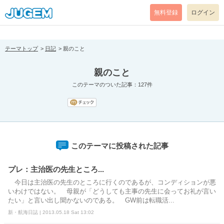
[pear_error: message="Success" code=0 mode=return level=notice
prefix="" info=""]
無料登録
ログイン
テーマトップ
日記
親のこと
親のこと
このテーマのついた記事：127件
このテーマに投稿された記事
プレ：主治医の先生ところ...
今日は主治医の先生のところに行くのであるが、コンディションが悪
いわけではない。 母親が「どうしても主事の先生に会ってお礼が言い
たい」と言い出し聞かないのである。 GW前は転職活...
新・航海日誌 | 2013.05.18 Sat 13:02