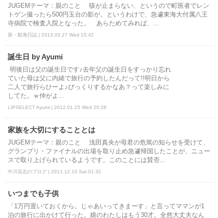
JUGEMテーマ：親のこと 咳が止まらない、というので町医者でレン
トゲン撮ったら500円玉台の影が。というわけで、急遽東海大付属八王
寺病院で検査入院となった。 あらためてみれば、...
新・航海日誌 | 2013.03.27 Wed 15:42
誕生日 by Ayumi
明後日は父の誕生日です♪去年父の誕生日をすっかり忘れ
ていた母は父に内緒で旅行の予約したんだって!!明日から
二人で旅行らひーよ♪びっくりするかなあ？って楽しみに
してた。ｗ仲がよ...
LIPSELECT Ayumi | 2012.01.25 Wed 20:28
家族を大切にすることとは
JUGEMテーマ：親のこと 浅田真央が母君の危篤の知らせを受けて、
グランプリ・ファイナルの出場を取り止め急遽帰国したことが、ニュー
スで取り上げられているようです。このことには賛否...
中川岳志のブログ | 2011.12.10 Sat 01:32
いつまでも子供
「1万円置いておくから。じゃあいってきまーす」と言ってママンが1
泊の旅行に出かけて行った。娘のわたしはもう30才。全然大丈夫なん