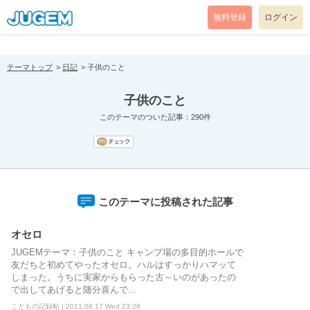
[pear_error: message="Success" code=0 mode=return level=notice
prefix="" info=""]
無料登録
ログイン
テーマトップ
日記
子供のこと
子供のこと
このテーマのついた記事：290件
このテーマに投稿された記事
オセロ
JUGEMテーマ：子供のこと キャンプ場の多目的ホールで
友だちと初めてやったオセロ。ハルはすっかりハマッて
しまった。うちに実家からもらった古～いのがあったの
で出してあげると随分喜んで...
こどもの記録帖 | 2011.08.17 Wed 23:28