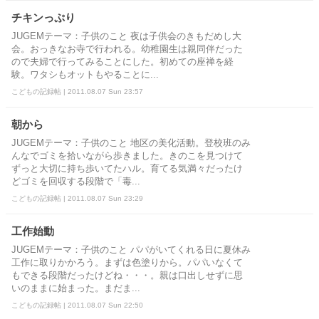
チキンっぷり
JUGEMテーマ：子供のこと 夜は子供会のきもだめし大
会。おっきなお寺で行われる。幼稚園生は親同伴だった
ので夫婦で行ってみることにした。初めての座禅を経
験。ワタシもオットもやることに...
こどもの記録帖 | 2011.08.07 Sun 23:57
朝から
JUGEMテーマ：子供のこと 地区の美化活動。登校班のみ
んなでゴミを拾いながら歩きました。きのこを見つけて
ずっと大切に持ち歩いてたハル。育てる気満々だったけ
どゴミを回収する段階で「毒...
こどもの記録帖 | 2011.08.07 Sun 23:29
工作始動
JUGEMテーマ：子供のこと パパがいてくれる日に夏休み
工作に取りかかろう。まずは色塗りから。パパいなくて
もできる段階だったけどね・・・。親は口出しせずに思
いのままに始まった。まだま...
こどもの記録帖 | 2011.08.07 Sun 22:50