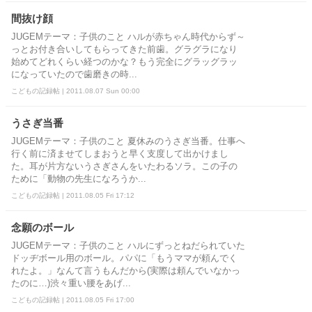
間抜け顔
JUGEMテーマ：子供のこと ハルが赤ちゃん時代からず～
っとお付き合いしてもらってきた前歯。グラグラになり
始めてどれくらい経つのかな？もう完全にグラッグラッ
になっていたので歯磨きの時...
こどもの記録帖 | 2011.08.07 Sun 00:00
うさぎ当番
JUGEMテーマ：子供のこと 夏休みのうさぎ当番。仕事へ
行く前に済ませてしまおうと早く支度して出かけまし
た。耳が片方ないうさぎさんをいたわるソラ。この子の
ために「動物の先生になろうか...
こどもの記録帖 | 2011.08.05 Fri 17:12
念願のボール
JUGEMテーマ：子供のこと ハルにずっとねだられていた
ドッヂボール用のボール。パパに「もうママが頼んでく
れたよ。」なんて言うもんだから(実際は頼んでいなかっ
たのに…)渋々重い腰をあげ...
こどもの記録帖 | 2011.08.05 Fri 17:00