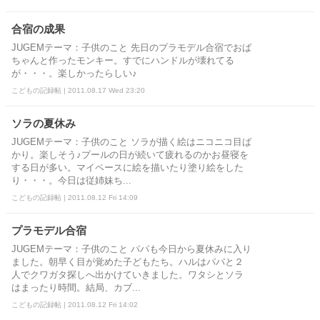
合宿の成果
JUGEMテーマ：子供のこと 先日のプラモデル合宿でおば
ちゃんと作ったモンキー。すでにハンドルが壊れてる
が・・・。楽しかったらしい♪
こどもの記録帖 | 2011.08.17 Wed 23:20
ソラの夏休み
JUGEMテーマ：子供のこと ソラが描く絵はニコニコ目ば
かり。楽しそう♪プールの日が続いて疲れるのかお昼寝を
する日が多い。マイペースに絵を描いたり塗り絵をした
り・・・。今日は従姉妹ち...
こどもの記録帖 | 2011.08.12 Fri 14:09
プラモデル合宿
JUGEMテーマ：子供のこと パパも今日から夏休みに入り
ました。朝早く目が覚めた子どもたち。ハルはパパと２
人でクワガタ探しへ出かけていきました。ワタシとソラ
はまったり時間。結局、カブ...
こどもの記録帖 | 2011.08.12 Fri 14:02