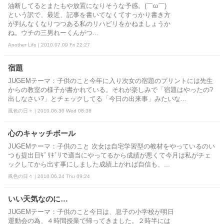
油断してるとまたもや放置になりそうな予感。(￣ω￣)ゞ
という訳で、最近、記事を書いてなくてすっかり書き方
が判んなくなりつつある私のリハビリをかねましょうか
ね。ウチの三男れーくんがつ...
Another Life | 2010.07.09 Fri 22:27
宿題
JUGEMテーマ：子供のこと今年に入り次女の宿題のプリントには先生
からの教室の様子が書かれている。それが楽しみで「宿題はやったの?
出しなさい?」とチェックしてる「今日の出来事」みたいな...
風色の日々 | 2010.06.30 Wed 08:38
心のキャッチボール
JUGEMテーマ：子供のこと 次女は自宅学習型の教材をやっているのい
つも提出日ｷﾞﾘｷﾞﾘで適当にやってるから成績が悪くて今月は私がチェ
ックしてから出す事にしました成績上がれば自信も、...
風色の日々 | 2010.06.24 Thu 09:24
いい天気なのに…
JUGEMテーマ：子供のこと今日は、息子の小学校が明日
運動会の為、４時間授業で帰ってきました。２時半には