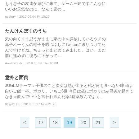
もう息子の友達が遊びに来て、ゲーム三昧ですこんなに
いいお天気なのに、なんで家の...
nochu** | 2010.06.04 Fri 15:20
たんけんぼくのうち
気の向くまま思うがままに家の中を探検しているウチの
赤子れーくんの様子を暇つぶしにTwitterに送りつけてた
んですけどね。ちょっとまとめてみました。はい。まだ
前に進めずに後ろに下がって...
Another Life | 2010.05.20 Thu 18:08
意外と面倒
JUGEMテーマ：子供のこと次女は熱が出ると殆ど何も食べない昨日は
白いご飯一杯。ポカリ。いちご3個 今日は昼にポカリのみ胃炎が起きて
なきゃ飲んでいいと言われ飲んだ薬4錠薬飲んでよく...
風色の日々 | 2010.05.17 Mon 21:23
<
>
17
18
19
20
21