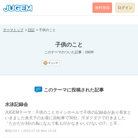
[pear_error: message="Success" code=0 mode=return level=notice
prefix="" info=""]
無料登録
ログイン
テーマトップ
日記
子供のこと
子供のこと
このテーマのついた記事：290件
このテーマに投稿された記事
水泳記録会
JUGEMテーマ：子供のことガイシホールで子供の記録会があり長女と
いきました炎天下のお昼に自転車で30分。汗ダクダクで行きました
「たかだか3分の為になんで私も行かなきゃいけないの?」と不...
風色の日々 | 2010.07.28 Wed 15:18