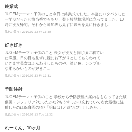
終業式
JUGEMテーマ：子供のこと今日は終業式でした。本当にバタバタした
一学期だったわ旗当番でもあり、登下校登校場所に立ってました。10
時に次女帰宅。それから通知表も見ずに映画を見に行きまし...
風色の日々 | 2010.07.23 Fri 15:45
好き好き
JUGEMテーマ：子供のこと 長女が次女と同じ頃に着てい
た洋服。日の目も見ずに姪にお下がりとしてもらわれて
いきます長女はふんわりしたものや、淡い色、シンプル
な柔らかいものが好きこ...
風色の日々 | 2010.07.23 Fri 15:31
予防注射
JUGEMテーマ：子供のこと 学校から予防接種の案内をもらってきた破
傷風・ジフテリア?だったかな?もうすっかり忘れていて次女最後に注
射したのは保育園の頃?「明日はTと遊びに行くしみた...
風色の日々 | 2010.07.13 Tue 11:32
れーくん、10ヶ月