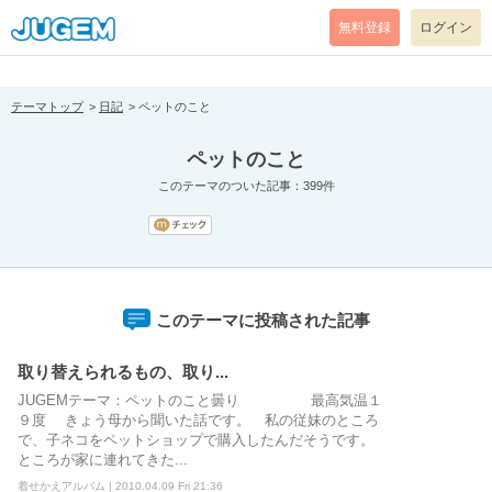
[pear_error: message="Success" code=0 mode=return level=notice
prefix="" info=""]
無料登録
ログイン
テーマトップ
日記
ペットのこと
ペットのこと
このテーマのついた記事：399件
このテーマに投稿された記事
取り替えられるもの、取り...
JUGEMテーマ：ペットのこと曇り 最高気温１
９度 きょう母から聞いた話です。 私の従妹のところ
で、子ネコをペットショップで購入したんだそうです。
ところが家に連れてきた...
着せかえアルバム | 2010.04.09 Fri 21:36