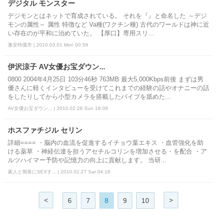
デジタル モンスター
デジモンとはネットで育成されている。 それを『』と命名した ～デジ
モンの属性～ 属性 特徴など Va種(ワクチン種) 古代のワールドは神に近
い存在のが平和に治めていた。 【厚口】専用スリ...
激安特価市 | 2010.03.01 Mon 00:59
伊沢涼子 AV女優お宝ダウン...
0800 2004年4月25日 103分46秒 763MB 最大5,000Kbps前後 まずは男
優さんに軽くインタビューを受けてこれまでの経験の話やオナニーの話
をしたりしてから小型カメラを搭載したバイブを舐めた...
AV女優お宝ダウン... | 2010.02.28 Sun 18:08
ホスファチジル セリン
詳細==== ・脳内の血流を促進するイチョウ葉エキス ・血管強化を助
ける薬草 ・神経伝達を担うアセチルコリンを増加させる・を配合 ・ア
ルツハイマー予防や記憶力の向上に貢献します。 当研...
素人と簡単にSEXす... | 2010.02.27 Sat 04:18
<
>
6
7
8
9
10