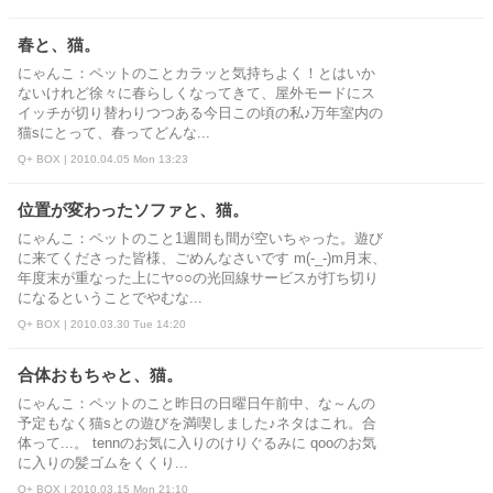
春と、猫。
にゃんこ：ペットのことカラッと気持ちよく！とはいか
ないけれど徐々に春らしくなってきて、屋外モードにス
イッチが切り替わりつつある今日この頃の私♪万年室内の
猫sにとって、春ってどんな...
Q+ BOX | 2010.04.05 Mon 13:23
位置が変わったソファと、猫。
にゃんこ：ペットのこと1週間も間が空いちゃった。遊び
に来てくださった皆様、ごめんなさいです m(-_-)m月末、
年度末が重なった上にヤ○○の光回線サービスが打ち切り
になるということでやむな...
Q+ BOX | 2010.03.30 Tue 14:20
合体おもちゃと、猫。
にゃんこ：ペットのこと昨日の日曜日午前中、な～んの
予定もなく猫sとの遊びを満喫しました♪ネタはこれ。合
体って...。 tennのお気に入りのけりぐるみに qooのお気
に入りの髪ゴムをくくり...
Q+ BOX | 2010.03.15 Mon 21:10