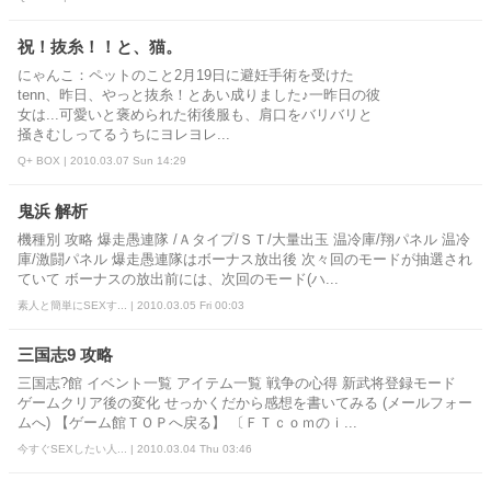
祝！抜糸！！と、猫。
にゃんこ：ペットのこと2月19日に避妊手術を受けた
tenn、昨日、やっと抜糸！とあい成りました♪一昨日の彼
女は...可愛いと褒められた術後服も、肩口をバリバリと
掻きむしってるうちにヨレヨレ...
Q+ BOX | 2010.03.07 Sun 14:29
鬼浜 解析
機種別 攻略 爆走愚連隊 /Ａタイプ/ＳＴ/大量出玉 温冷庫/翔パネル 温冷
庫/激闘パネル 爆走愚連隊はボーナス放出後 次々回のモードが抽選され
ていて ボーナスの放出前には、次回のモード(ハ...
素人と簡単にSEXす... | 2010.03.05 Fri 00:03
三国志9 攻略
三国志?館 イベント一覧 アイテム一覧 戦争の心得 新武将登録モード
ゲームクリア後の変化 せっかくだから感想を書いてみる (メールフォー
ムへ) 【ゲーム館ＴＯＰへ戻る】 〔ＦＴｃｏｍのｉ...
今すぐSEXしたい人... | 2010.03.04 Thu 03:46