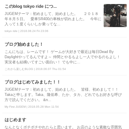
このblog tokyo ride につ...
JUGEMテーマ：初めまして、始めました。 ２０１８
年８月５日。 愛車SR400の車検が切れました。 今年に
入って１度くらいしか乗ってな...
tokyo ride | 2018.08.24 Fri 23:06
ブログ始めました！
こんにちは、レームです！ ゲームが大好きで最近は毎日Dead By
Daylightやってるんですよ～ 仲間とやるもよし一人でやるのもよし！
実況者も結構いてすごい面白い！ でも中に...
これから楽しむBLOG | 2018.06.07 Thu 01:54
ブログはじめてみました！！
JUGEMテーマ：初めまして、始めました。 皆様、初めまして！！
Takaと申します。Taka、隆佑希、たか、タカ、どれでもお好きな呼び
方で読んでください。 &n...
My First JUGEM | 2018.05.28 Mon 11:54
はじめます
なんとなくボチボチやれたらと思います。 お店のような素敵な雰囲気