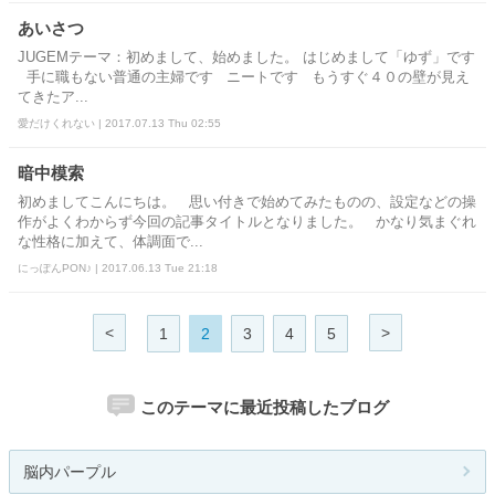
あいさつ
JUGEMテーマ：初めまして、始めました。 はじめまして「ゆず」です
手に職もない普通の主婦です ニートです もうすぐ４０の壁が見え
てきたア...
愛だけくれない | 2017.07.13 Thu 02:55
暗中模索
初めましてこんにちは。 思い付きで始めてみたものの、設定などの操
作がよくわからず今回の記事タイトルとなりました。 かなり気まぐれ
な性格に加えて、体調面で...
にっぽんPON♪ | 2017.06.13 Tue 21:18
<
>
1
2
3
4
5
このテーマに最近投稿したブログ
脳内パープル