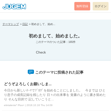
[pear_error: message="Success" code=0 mode=return level=notice
prefix="" info=""]
無料登録
ログイン
テーマトップ
日記
初めまして、始め...
初めまして、始めました。
このテーマのついた記事：165件
Check
このテーマに投稿された記事
どうぞよろしくお願いしま...
今日から新しいﾃｰﾏでﾌﾞﾛｸﾞを始めることにしました。 今までは ひと
り息子の成長記録を残したり 日々の出来事を 覚書のように書き留めた
り そんな目的で 記していこうと...
etintalente* Plus+ | 2018.10.18 Thu 14:09