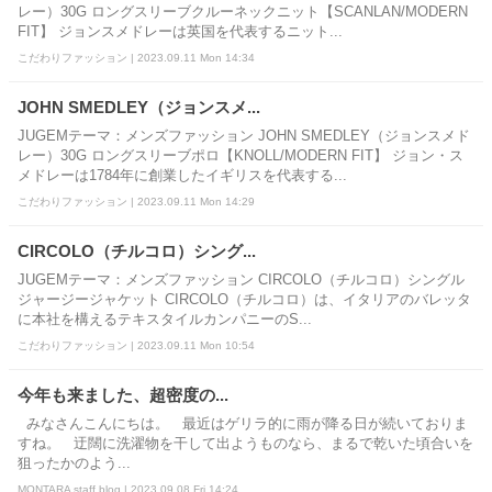
レー）30G ロングスリーブクルーネックニット【SCANLAN/MODERN
FIT】 ジョンスメドレーは英国を代表するニット...
こだわりファッション | 2023.09.11 Mon 14:34
JOHN SMEDLEY（ジョンスメ...
JUGEMテーマ：メンズファッション JOHN SMEDLEY（ジョンスメド
レー）30G ロングスリーブポロ【KNOLL/MODERN FIT】 ジョン・ス
メドレーは1784年に創業したイギリスを代表する...
こだわりファッション | 2023.09.11 Mon 14:29
CIRCOLO（チルコロ）シング...
JUGEMテーマ：メンズファッション CIRCOLO（チルコロ）シングル
ジャージージャケット CIRCOLO（チルコロ）は、イタリアのバレッタ
に本社を構えるテキスタイルカンパニーのS...
こだわりファッション | 2023.09.11 Mon 10:54
今年も来ました、超密度の...
みなさんこんにちは。 最近はゲリラ的に雨が降る日が続いておりま
すね。 迂闊に洗濯物を干して出ようものなら、まるで乾いた頃合いを
狙ったかのよう...
MONTARA staff blog | 2023.09.08 Fri 14:24