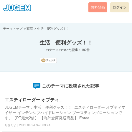
[pear_error: message="Success" code=0 mode=return level=notice
prefix="" info=""]
無料登録
ログイン
テーマトップ
家庭
生活 便利グッズ！！
生活 便利グッズ！！
このテーマのついた記事：192件
このテーマに投稿された記事
エスティローダー オプティ...
JUGEMテーマ：生活 便利グッズ！！ エスティローダー オプティマ
イザー インテンシブハイドレーション ブースティングローションで
す。【PT最大2倍】 【海外倉庫発送商品】 Estee ...
好きだよ | 2012.06.24 Sun 09:24