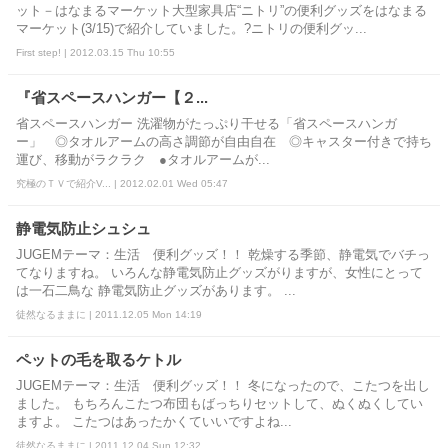
ット－はなまるマーケット大型家具店“ニトリ”の便利グッズをはなまる
マーケット(3/15)で紹介していました。?ニトリの便利グッ...
First step! | 2012.03.15 Thu 10:55
『省スペースハンガー【２...
省スペースハンガー 洗濯物がたっぷり干せる「省スペースハンガ
ー」 ◎タオルアームの高さ調節が自由自在 ◎キャスター付きで持ち
運び、移動がラクラク ●タオルアームが...
究極のＴＶで紹介V... | 2012.02.01 Wed 05:47
静電気防止シュシュ
JUGEMテーマ：生活 便利グッズ！！ 乾燥する季節、静電気でバチっ
てなりますね。 いろんな静電気防止グッズがりますが、女性にとって
は一石二鳥な 静電気防止グッズがあります。 ...
徒然なるままに | 2011.12.05 Mon 14:19
ペットの毛を取るケトル
JUGEMテーマ：生活 便利グッズ！！ 冬になったので、こたつを出し
ました。 もちろんこたつ布団もばっちりセットして、ぬくぬくしてい
ますよ。 こたつはあったかくていいですよね...
徒然なるままに | 2011.12.04 Sun 12:32