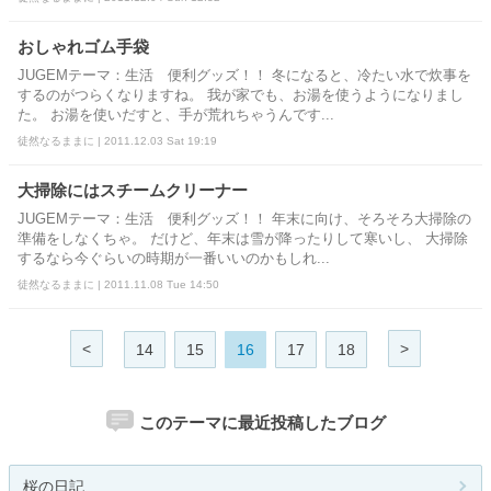
おしゃれゴム手袋
JUGEMテーマ：生活 便利グッズ！！ 冬になると、冷たい水で炊事を
するのがつらくなりますね。 我が家でも、お湯を使うようになりまし
た。 お湯を使いだすと、手が荒れちゃうんです...
徒然なるままに | 2011.12.03 Sat 19:19
大掃除にはスチームクリーナー
JUGEMテーマ：生活 便利グッズ！！ 年末に向け、そろそろ大掃除の
準備をしなくちゃ。 だけど、年末は雪が降ったりして寒いし、 大掃除
するなら今ぐらいの時期が一番いいのかもしれ...
徒然なるままに | 2011.11.08 Tue 14:50
<
>
14
15
16
17
18
このテーマに最近投稿したブログ
桜の日記