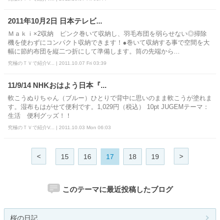
2011年10月2日 日本テレビ...
Ｍａｋｉ×2収納 ピンク巻いて収納し、羽毛布団を弱らせない◎掃除
機を使わずにコンパクト収納できます！●巻いて収納する事で空間を大
幅に節約布団を縦二つ折にして準備します。筒の先端から...
究極のＴＶで紹介V... | 2011.10.07 Fri 03:39
11/9/14 NHKおはよう日本『...
軟こうぬりちゃん（ブルー）ひとりで背中に思いのまま軟こうが塗れま
す。湿布もはがせて便利です。1,029円（税込） 10pt JUGEMテーマ：
生活 便利グッズ！！
究極のＴＶで紹介V... | 2011.10.03 Mon 06:03
<
>
15
16
17
18
19
このテーマに最近投稿したブログ
桜の日記