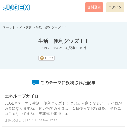
[pear_error: message="Success" code=0 mode=return level=notice
prefix="" info=""]
無料登録
ログイン
テーマトップ
家庭
生活 便利グッズ！！
生活 便利グッズ！！
このテーマのついた記事：192件
このテーマに投稿された記事
エネループカイロ
JUGEMテーマ：生活 便利グッズ！！ これから寒くなると、カイロが
必要になりますね。 使い捨てカイロは、１日使ってお役御免、 全然エ
コじゃないですね。 充電式の電池、エ...
徒然なるままに | 2011.11.07 Mon 17:13