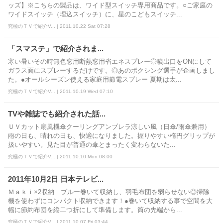
ッズ】※こちらの製品は、ワイド型スイッチ専用商品です。○ご家庭の
ワイドスイッチ（埋込スイッチ）に、星のこどもスイッチ...
究極のＴＶで紹介V... | 2011.10.22 Sat 07:28
「スマステ」で紹介されま...
寒い暑いその時無色窓用断熱窓用省エネスプレー◎噴出口をONにして
ガラス面にスプレーするだけです。◎あのボクシング選手が企画しまし
た。●オールシーズン使える家庭用節電スプレー 夏期は太...
究極のＴＶで紹介V... | 2011.10.19 Wed 07:10
TVや雑誌でも紹介された話...
ＵＶカット扇風機傘クーリングアンブレラ涼しい風（日傘/雨傘兼用）
雨の日も、晴れの日も、快適になりました。握りやすい楕円グリップが
扱いやすい。見た目が普通の傘とまったく変わらないた...
究極のＴＶで紹介V... | 2011.10.10 Mon 08:00
2011年10月2日 日本テレビ...
Ｍａｋｉ×2収納 ブルー巻いて収納し、羽毛布団を弱らせない◎掃除
機を使わずにコンパクト収納できます！●巻いて収納する事で空間を大
幅に節約布団を縦二つ折にして準備します。筒の先端から...
究極のＴＶで紹介V... | 2011.10.07 Fri 03:44