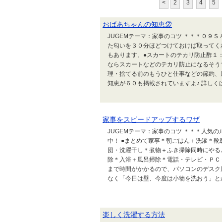
<
2
3
4
5
おばあちゃんの知恵袋
JUGEMテーマ：家事のコツ ＊＊＊０９Ｓ
た匂いを３０分ほどつけておけば取ってく
もあります。●スカートのテカリ防止酢１
ならスカートなどのテカリ防止になるそう
理・捨てる前のもうひと仕事などの節約、
知恵が６０も掲載されていますよ♪ 詳しくは.
家事をスピードアップするワザ
JUGEMテーマ：家事のコツ ＊＊＊人気
中！ ●まとめて家事＊朝ごはん＋洗濯＊
団・洗濯干し＊煮物＋ふき掃除同時にやる
除＊入浴＋風呂掃除＊電話・テレビ・ＰＣ
まで時間がかかるので、パソコンのデスク
なく「今日は壁、今度は小物を洗おう」とか.
楽しく洗濯する方法