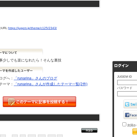
URL:
https://jugem.jp/theme/c125/2343/
事少しでも楽になれたら！そんな裏技
JUGEM ID
ログへ：
「runarina」さんのブログ
テーマ：
「runarina」さんが作成したテーマ一覧(2件)
パスワード
次回か