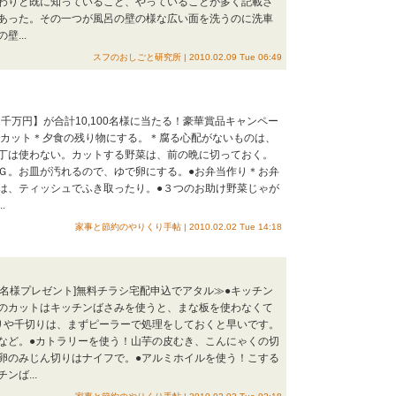
わりと既に知っていること、やっていることが多く記載さ
あった。その一つが風呂の壁の様な広い面を洗うのに洗車
...
スフのおしごと研究所 | 2010.02.09 Tue 06:49
2千万円】が合計10,100名様に当たる！豪華賞品キャンペー
時間をカット＊夕食の残り物にする。＊腐る心配がないものは、
丁は使わない。カットする野菜は、前の晩に切っておく。
Ｇ。お皿が汚れるので、ゆで卵にする。●お弁当作り＊お弁
は、ティッシュでふき取ったり。●３つのお助け野菜じゃが
.
家事と節約のやりくり手帖 | 2010.02.02 Tue 14:18
500名様プレゼント]無料チラシ宅配申込でアタル≫●キッチン
のカットはキッチンばさみを使うと、まな板を使わなくて
りや千切りは、まずピーラーで処理をしておくと早いです。
など。●カトラリーを使う！山芋の皮むき、こんにゃくの切
卵のみじん切りはナイフで。●アルミホイルを使う！こする
ば...