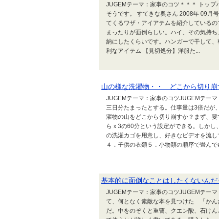
JUGEMテーマ：家事のコツ＊＊＊ トッ
そうです。 すてきな奥さん 2008年 09
てくるワザ・アイアテムを紹介しているの
まったりが面倒らしい。ハイ、その気持ち
納にしたくらいです。ハンガーで干して、
利なアイテム 【見切処分】洋服た...
山の様な洗濯物・・ どこから切り崩す
JUGEMテーマ：家事のコツJUGEMテ
三日分たまったとする。仕事量は3倍だが、
濯物の山をどこから切り崩すか？まず、要
らｘ3の60分という設定ができる。しかし
の洗濯カゴを用意し、好きなビデオを流し
４．子供の衣類５．小物類の順序で畳んでゆく
基本的に面倒なことはしたくないんだ
JUGEMテーマ：家事のコツJUGEMテー
て、何となく素敵な本を見つけた 「かん
だ。中をのぞくと重曹、クエン酸、石けん