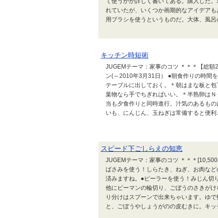
て使うかが詳しく書いてある。購入した。
れていたが、いくつか画期的なアイデアも
用ブラシを使うというものだ。大体、風呂の壁
キッチン時短術
JUGEMテーマ：家事のコツ ＊＊＊【総額
ン(～2010年3月31日） ●朝食作りの
テーブルに出しておく。＊朝はまな板と包
葉物なら手でちぎればいい。＊半熟卵はＮ
当も夕食作りと同時進行。汁気のあるもの
いも、にんじん、玉ねぎは常備すると便利..
スピード下ごしらえの知恵
JUGEMテーマ：家事のコツ ＊＊＊[10,
ばさみを使う！しらたき、ねぎ、お肉など
済みますね。●ピーラーを使う！みじん切
他にピーマンの輪切り、ごぼうのさきがけ
り分けはスプーンで出来ちゃいます。ゆで
と、ごぼうやしょうがのの皮むきに。キッチン