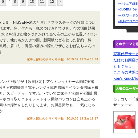
6
7
8
9
10
11
12
>
»セキュア(SS
»JUGEM I
»パスワード
»無料ブログ
ＡＬＥ NISSEN●米のとぎ汁＊プラスチックの容器につい
れます。焦げ付きも一晩のつけおきでＯＫ。布の漂白効果
：水２を混ぜた物を吹きかけて当て布の上から低温アイロン
です。他にもかんきつ類、新聞紙などを使った節約、料
風邪、肩コリ、胃腸の痛みの際のワザなどおばあちゃんの
..
家事代行サービ
家事と節約のやりくり手帖 | 2010.02.13 Sat 13:34
たけなお商店
ともぐらし
こころの片隅
Ken's Knuck"l
のルンバ正規品が【数量限定】アウトレットセール随時実施
靴磨き＋玄関掃除＊電子レンジ＋庫内掃除＊ベランダ掃除＋布
と、スピーディーですね。●ついでに家事＊洗顔＋洗面所掃
＋ホコリ取り＊トイレ＋トイレ掃除パソコンは立ち上がる
カテゴリー「
周りの掃除をしたりしてます。お風呂掃除も、一気にじゃ
ザーテーマ
..
家事と節約のやりくり手帖 | 2010.02.13 Sat 13:17