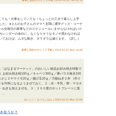
家事と節約のやりくり手帖 | 2010.02.02 Tue 02:18
いくても！仕事をしていても！ちょっとの工夫で暮らし上手
した。 ●３人のお子さんのママ＊玄関に通学グッズ・コーナ
ール化毎日の家事などのスケジュールいまやらなければいけ
カレンダーの余白に、なくなりそうなモノや買わなければ
いておけば、ムダな動き、ダラダラは減ります。（詳しく
.
家事と節約のやりくり手帖 | 2010.02.01 Mon 14:49
れた「はなまるマーケット」のおいしい絶品お好み焼き特集で
お好み焼き粉100ｇ／キャベツ300ｇ／豚バラ６枚水100
さじ２ヤマイモ20ｇ／揚げ玉20ｇ／万能ねぎ２本 （作り
さを均等になるようまぜておく。２：水・牛乳・卵・マヨネ
・ねぎも加えまぜる。３：２００度のホットプレートに直
..
おいしい！おうちごはん | 2010.02.01 Mon 14:09
き合うか？