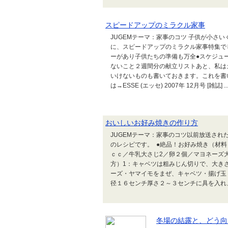
スピードアップのミラクル家事
JUGEMテーマ：家事のコツ 子供が小さ
に、スピードアップのミラクル家事特集で
ーがあり子供たちの準備も万全●スケジュ
ないこと２週間分の献立リストあと、私は
いけないものも書いておきます。これを書
は→ESSE (エッセ) 2007年 12月号 [雑誌] ..
おいしいお好み焼きの作り方
JUGEMテーマ：家事のコツ以前放送さ
のレシピです。 ●絶品！お好み焼き（材料）
ｃｃ／牛乳大さじ2／卵２個／マヨネーズ大
方）1：キャベツは粗みじん切りで、大き
ーズ・ヤマイモをまぜ、キャベツ・揚げ玉
径１６センチ厚さ２～３センチに具を入れ、.
冬場の結露と、どう向