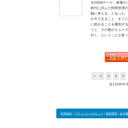
JUGEMテーマ：家事
時代に読んだ時間管理の
軸に考える、とあった
が今できること・すぐ
に終わることを優先する
うと、その後がスムー
付く、ということが多々
<
2
3
4
5
全125件中 61
利用規約
|
プライバシーポリシー
|
推奨環境
|
会社