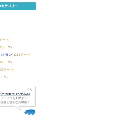
7テーマ)
42テーマ)
ンション
(218テーマ)
39テーマ)
407テーマ)
テーマ)
[PR]
 heteml [ヘテムル]
エイティブを刺激する、
Bの大容量と便利な高機能！