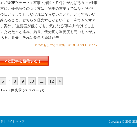
のコツJUGEMテーマ：家事・掃除・片付けがんばろう～♪仕事
本に、優先順位のつけ方は、物事の重要度ではなく"今"を
。今日どうしてもしなければならないことと、どうでもいい
に終わること。どちらを優先するかというと、今できてすぐ
。案外、"重要度が低くても、気になる"事を片付けてしま
ズにたたた～と進み、結果、優先度も重要度も高いものが片
ある。多分、それは長年の経験がデ...
スフのおしごと研究所 | 2010.01.29 Fri 07:47
6
7
8
9
10
11
12
>
 - 70 件表示 (7/13 ページ)
概要
|
サイトマップ
Copyright © 2003-