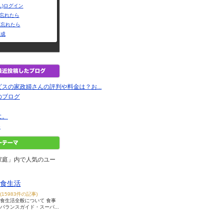
L)ログイン
Dを忘れたら
を忘れたら
作成
スの家政婦さんの評判や料金は？お...
のブログ
に。
e
家庭」内で人気のユー
食生活
(15983件の記事)
食生活全般について 食事
バランスガイド・スーパ...