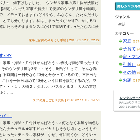
プバリュ 値下げしました。 ウンザリ家事の第１位が洗濯だ
月号 [雑誌] ウンザリ家事の解決！で洗濯のウンザリ度を軽減し
で、メモっておきます♪どうやら、みなさん、たたんだりし
ジャンル
、とても分かります。私はしまったりが面倒で、かける収
生活
乾いたらそのままタンスにかけて収納です。●たたむのに便
カテゴリー
家事と節約のやりくり手帖 | 2010.02.12 Fri 22:29
家庭
(29
子育て
(
か!?
家・マ
ーマ：家事・掃除・片付けがんばろう～♪例えば雨が降ったりで
引越し
(
そのウンザリ度は3乗・・そう、9倍だ！ さて、そんな洗
その他
(
する時間は一日分なら20分と分かっているので、三日分な
お題
、これを一日分縮めて40分という目標を設定するのだ。空
(63
て・・・１．大物２．タオル、バスタオル３．大人の衣類
。...
レンタルサーバー
スフのおしごと研究所 | 2010.02.11 Thu 14:53
あなたのクリ
200.71G
った！
マ：家事・掃除・片付けがんばろう～♪ 何となく本屋を物色し
たんナチュラル★家中ピカピカ！おそうじ術」というもの
といったナチュラル素材が、なぜ、何に聞くか、どうやっ