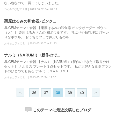
ない色なので、買ってしまいました。
つぐみのひげの王様 | 2013.06.02 Sun 09:14
栗原はるみの和食器♪ピンク...
JUGEMテーマ：食器 【栗原はるみの和食器 ピンクボーダー ボウル
（大）】 栗原はるみさんの 和ボウルです。 丼ぶりや麺料理に ぴった
りなボウル。 おうちカフェで丼ぶりものを...
おうちカフェの食... | 2013.05.30 Thu 21:23
ナルミ（NARUMI）♪新作ので...
JUGEMテーマ：食器 【ナルミ（NARUMI）♪新作のできたて取り分け
セット】 ナルミの プレート３点セットです。 私が大好きな食器ブラン
ドのひとつでもある ナルミ（ＮＡＲＵＭＩ...
おうちカフェの食... | 2013.05.25 Sat 12:30
<
>
36
37
38
39
40
このテーマに最近投稿したブログ