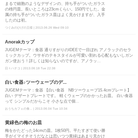
まるで細胞のようなデザインの、持ち手がついたガラス
の楕円皿。長いところは23cmくらい。150円でした。金
属の持ち手がついたガラス皿はよく見かけますが、入手
したのは初。
つぐみのひげの王様 | 2013.06.26 Wed 09:10
Anorakカップ
JUGEMテーマ：食器 通りすがりのIDEEで一目ぼれ アノラックのセラ
ミックカップ。ウサギのテキスタイルが可愛い割れる心配もないしガン
ガン使おう！詳しくは知らないのですが、アノラッ...
日々ハナコ | 2013.06.18 Tue 22:38
白い食器♪ツーウェーブのデ...
JUGEMテーマ：食器 【白い食器 NBツーウェーブ15.4cmプレート】
白い デザートプレートです。 軽くウェーブのかかったお皿。 白い食器
って シンプルだからこそ 小さな点で個...
おうちカフェの食... | 2013.06.04 Tue 10:34
黄緑色の梅のお皿
梅をかたどった14cmの皿。1枚50円。平たすぎて使い勝
手がイマイチそうだなとは思いつつ黄緑はあまり見かけ