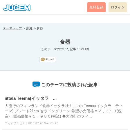
[pear_error: message="Success" code=0 mode=return level=notice
prefix="" info=""]
無料登録
ログイン
テーマトップ
家庭
食器
食器
このテーマのついた記事：1211件
このテーマに投稿された記事
iittala Teema(イッタラ ...
大流行のフィンランド食器イッタラ社！ iittala Teema(イッタラ ティ
ーマ) プレート21cm セラドングリーン 希望小売価格￥２，３１０(税
込)→販売価格￥１，９８０(税込) ◆大流行のフィ...
エガオヲミセテ | 2013.07.28 Sun 01:26