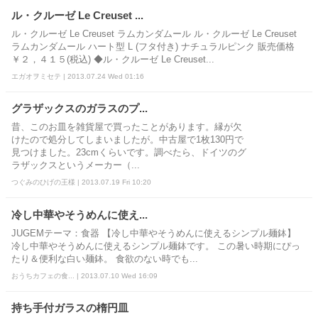
ル・クルーゼ Le Creuset ...
ル・クルーゼ Le Creuset ラムカンダムール ル・クルーゼ Le Creuset
ラムカンダムール ハート型 L (フタ付き) ナチュラルピンク 販売価格
￥２，４１５(税込) ◆ル・クルーゼ Le Creuset...
エガオヲミセテ | 2013.07.24 Wed 01:16
グラザックスのガラスのプ...
昔、このお皿を雑貨屋で買ったことがあります。縁が欠
けたので処分してしまいましたが。中古屋で1枚130円で
見つけました。23cmくらいです。調べたら、ドイツのグ
ラザックスというメーカー（...
つぐみのひげの王様 | 2013.07.19 Fri 10:20
冷し中華やそうめんに使え...
JUGEMテーマ：食器 【冷し中華やそうめんに使えるシンプル麺鉢】
冷し中華やそうめんに使えるシンプル麺鉢です。 この暑い時期にぴっ
たり＆便利な白い麺鉢。 食欲のない時でも...
おうちカフェの食... | 2013.07.10 Wed 16:09
持ち手付ガラスの楕円皿