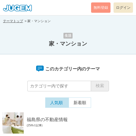
無料登録
ログイン
テーマトップ
家・マンション
生活
家・マンション
このカテゴリー内のテーマ
人気順
新着順
福島県の不動産情報
(25件の記事)